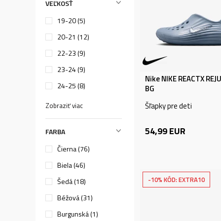
VEĽKOSŤ
19-20
(5)
20-21
(12)
22-23
(9)
23-24
(9)
Nike NIKE REACTX REJ
24-25
(8)
BG
Šľapky pre deti
Zobraziť viac
54,99
EUR
FARBA
Čierna (76)
Biela (46)
-10% KÓD: EXTRA10
Šedá (18)
Béžová (31)
Burgunská (1)