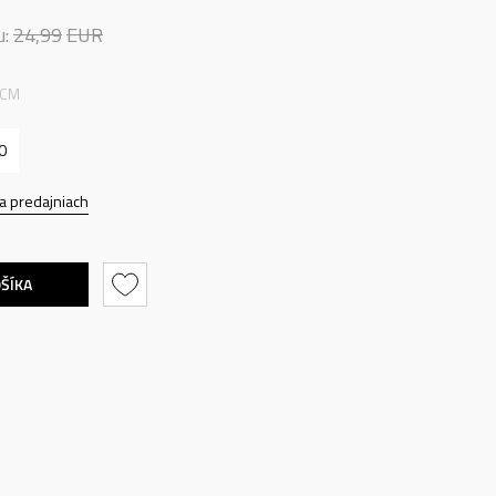
u:
24,99
EUR
 CM
0
a predajniach
OŠÍKA