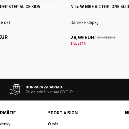
IDER STEP SLIDE KIDS
Nike W NIKE VICTORI ONE SLI
re deti
Dámske šľapky
EUR
28,99
EUR
39,99
EUR
Zľava
27
%
DOPRAVA ZADARMO
Pri objednávke nad 80 EUR
ORMÁCIE
SPORT VISION
N
ienky
O nás