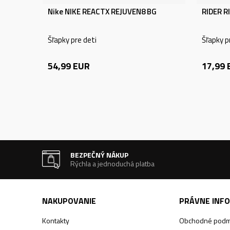
Nike NIKE REACTX REJUVEN8 BG
RIDER R
Šľapky pre deti
Šľapky p
54,99
EUR
17,99
BEZPEČNÝ NÁKUP
Rýchla a jednoduchá platba
NAKUPOVANIE
PRÁVNE INF
Kontakty
Obchodné podm