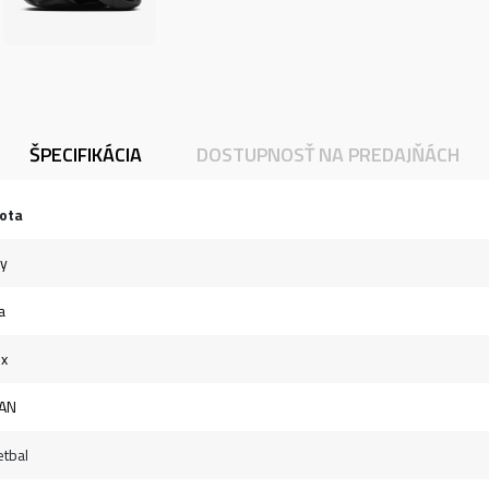
ŠPECIFIKÁCIA
DOSTUPNOSŤ NA PREDAJŇÁCH
ota
ky
a
ex
AN
tbal