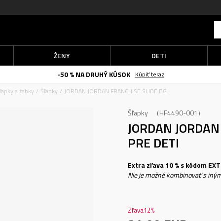
ŽENY
DETI
-50 % NA DRUHÝ KÚSOK
Kúpiť teraz
ľapky a žabky
Šľapky
JORDAN JORDAN FRANCHISE SLIDE BG
Šľapky
HF4490-001
JORDAN JORDAN
PRE DETI
Extra zľava 10 % s kódom EXTR
Nie je možné kombinovať s iným
Zľava
12
%