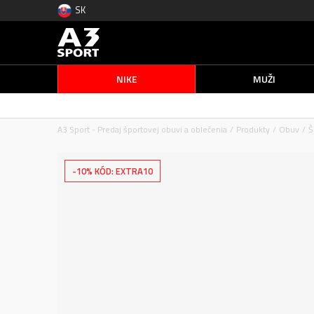
SK
NIKE
MUŽI
A3 Sport - Predaj športovej obuvi a oblečenia
Produkty
Obuv
Š
-10% KÓD: EXTRA10