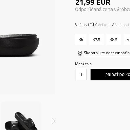
21,99
EUR
Odporúčaná cena výrobc
Veľkosti EÚ
Veľkosti
Veľkosti
36
37.5
38.5
4
Skontrolujte dostupnosť n
Množstvo:
PRIDAŤ DO K