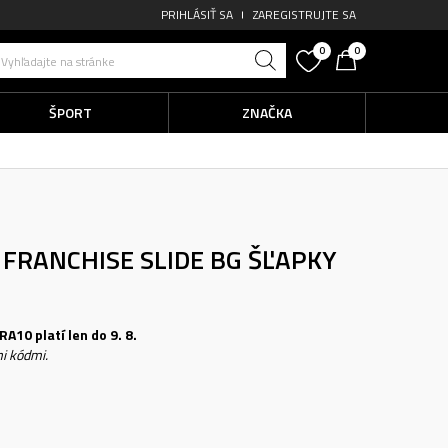
PRIHLÁSIŤ SA
ZAREGISTRUJTE SA
0
0
Vyhľadajte na stránke
ŠPORT
ZNAČKA
 FRANCHISE SLIDE BG
ŠĽAPKY
A10 platí len do 9. 8.
i kódmi.