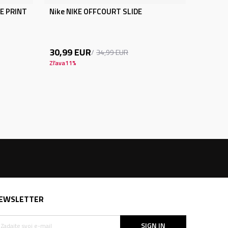
DE PRINT
Nike NIKE OFFCOURT SLIDE
30,99
EUR
34,99
EUR
Zľava
11
%
EWSLETTER
SIGN IN