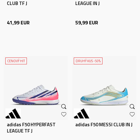
CLUB TF J
LEAGUE IN J
41,99
EUR
59,99
EUR
CENOVÝ HIT
DRUHÝ KUS -50%
adidas F50 HYPERFAST
adidas F50 MESSI CLUB IN J
LEAGUE TF J