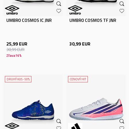
UMBRO COSMOS IC JNR
UMBRO COSMOS TF JNR
25,99
EUR
30,99
EUR
30,99
EUR
Zľava
16
%
DRUHÝ KUS -50%
CENOVÝ HIT