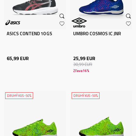
ASICS CONTEND 10 GS
UMBRO COSMOS IC JNR
65,99
EUR
25,99
EUR
30,99
EUR
Zľava
16
%
DRUHÝ KUS -50%
DRUHÝ KUS -50%