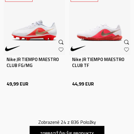
Nike JR TIEMPO MAESTRO
Nike JR TIEMPO MAESTRO
CLUB FG/MG
CLUB TF
49,99
EUR
44,99
EUR
Zobrazené
24
z
836
Položky
ZOBRAZIŤ ĎALŠIE PRODUKTY