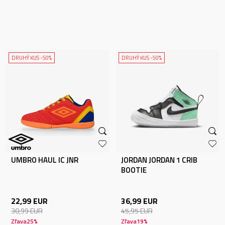
DRUHÝ KUS -50%
DRUHÝ KUS -50%
UMBRO HAUL IC JNR
JORDAN JORDAN 1 CRIB
BOOTIE
22,99
EUR
36,99
EUR
30,99
EUR
45,95
EUR
Zľava
25
%
Zľava
19
%