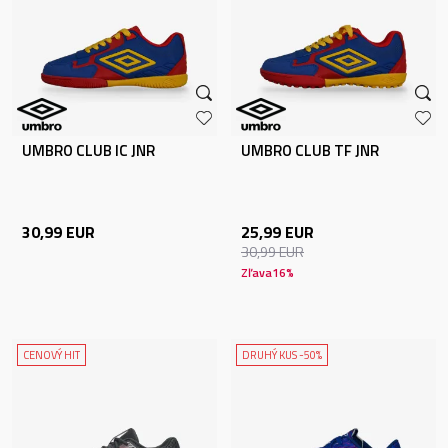
UMBRO CLUB IC JNR
UMBRO CLUB TF JNR
30,99
EUR
25,99
EUR
30,99
EUR
Zľava
16
%
CENOVÝ HIT
DRUHÝ KUS -50%