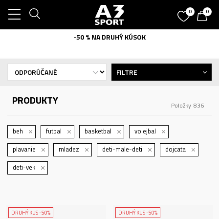
0
0
-50 % NA DRUHÝ KÚSOK
FILTRE
PRODUKTY
Položky
836
beh
futbal
basketbal
volejbal
plavanie
mladez
deti-male-deti
dojcata
deti-vek
DRUHÝ KUS -50%
DRUHÝ KUS -50%