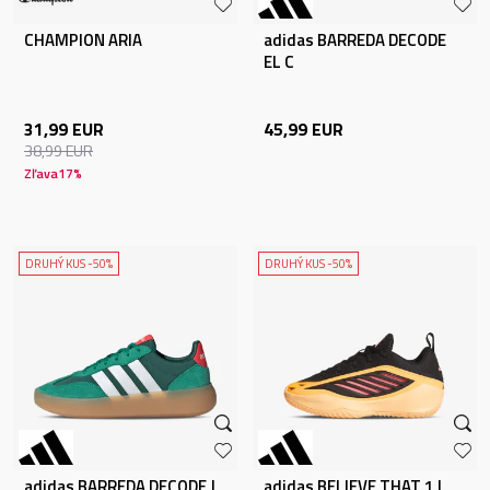
CHAMPION ARIA
adidas BARREDA DECODE
EL C
31,99
EUR
45,99
EUR
38,99
EUR
Zľava
17
%
DRUHÝ KUS -50%
DRUHÝ KUS -50%
adidas BARREDA DECODE J
adidas BELIEVE THAT 1 J