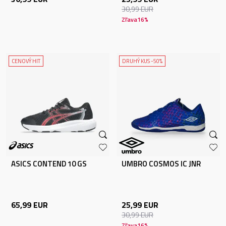
30,99
EUR
Zľava
16
%
CENOVÝ HIT
DRUHÝ KUS -50%
ASICS CONTEND 10 GS
UMBRO COSMOS IC JNR
65,99
EUR
25,99
EUR
30,99
EUR
Zľava
16
%