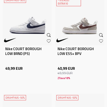
DRUHÝ KUS -50%
-10% KÓD:
EXTRA10
Nike COURT BOROUGH
Nike COURT BOROUGH
LOW BRND (PS)
LOW ESS+ BPV
49,99
EUR
40,99
EUR
49,99
EUR
Zľava
18
%
DRUHÝ KUS -50%
DRUHÝ KUS -50%