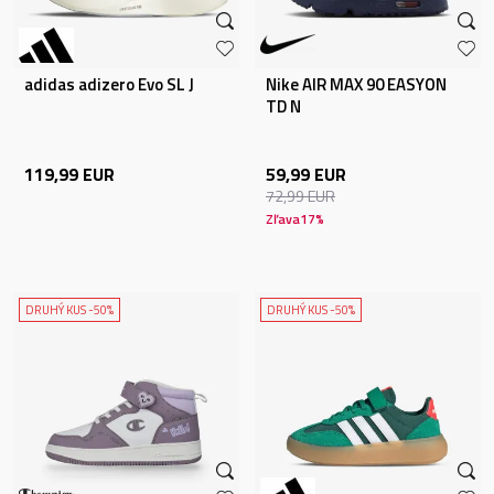
adidas adizero Evo SL J
Nike AIR MAX 90 EASYON
TD N
119,99
EUR
59,99
EUR
72,99
EUR
Zľava
17
%
DRUHÝ KUS -50%
DRUHÝ KUS -50%