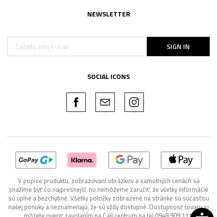
NEWSLETTER
SIGN IN
SOCIAL ICONS
V popise produktu, zobrazovaní obrázkov a samotných cenách sa
snažíme byť čo najpresnejší, no nemôžeme zaručiť, že všetky informácie
sú úplné a bezchybné. Všetky položky zobrazené na stránke sú súčasťou
našej ponuky a neznamenajú, že sú vždy dostupné. Dostupnosť tovaru si
môžete overiť zavolaním na Call centrum na tel 0948 909 111.