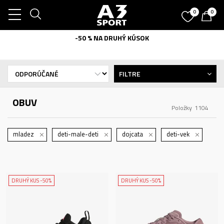
0
0
-50 % NA DRUHÝ KÚSOK
FILTRE
OBUV
Položky
1104
mladez
deti-male-deti
dojcata
deti-vek
DRUHÝ KUS -50%
DRUHÝ KUS -50%