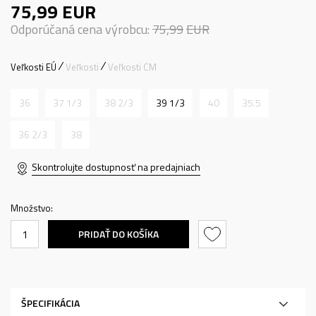
75,99
EUR
Odporúčaná cena výrobcu:
75,99
EUR
Veľkosti EÚ
Veľkosti
Veľkosti CM
36
37 1/3
38 2/3
39 1/3
40
35.5
36 2/3
38
Skontrolujte dostupnosť na predajniach
Množstvo:
PRIDAŤ DO KOŠÍKA
ŠPECIFIKÁCIA