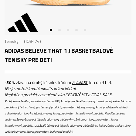
Tenisky
JQ9474
ADIDAS BELIEVE THAT 1 J
BASKETBALOVÉ
TENISKY PRE DETI
-50 %
zľava na druhý kúsok s kódom
ZLAVA50
len do 31. 8.
Nie je možné kombinovať s inými kódmi.
Neplatí na produkty označené ako CENOVÝ HIT a FINAL SALE.
Pri kúpe uvedeného produktu so zľavou 50%, ktorá je predávajúcim poskytovaná pri kúpe dvoch kusov
produktov (1+1 v zľave), je zľavnený produkt predmetom kúpnej zmluvy, ktorá predstavuje závislú
a doplnkovú zmluvu ku kúpnej zmluve, ktorej predmetom je nezľavnený produkt. Kupujúci berie na
vedomie, že v prípade odstúpenia od zmluvy alebo iným zánikom zmluvy, predmetom ktorej
je nezľavnený produkt, nastávajú účinky odstúpenia od zmluvy alebo účinky iného zániku zmluvy aj vo
vzťahu k zmluve, ktorej predmetom je zľavený produkt.