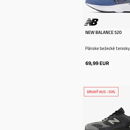
Beh (711)
Outdoor (1431)
Tréning (1066)
Futbal (1196)
NEW BALANCE 520
Zobraziť viac
Pánske bežecké tenisky
VEK
69,99
EUR
Dospelí (8468)
Mládež (1367)
Deti - malé deti
(836)
DRUHÝ KUS -50%
Dojčatá (361)
Deti (29)