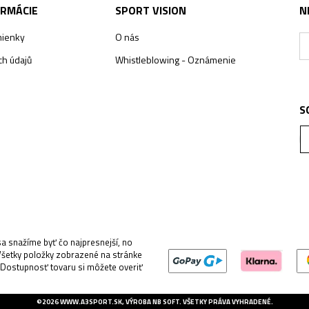
ORMÁCIE
SPORT VISION
N
ienky
O nás
h údajů
Whistleblowing - Oznámenie
S
 snažíme byť čo najpresnejší, no
Všetky položky zobrazené na stránke
 Dostupnosť tovaru si môžete overiť
©2026
WWW.A3SPORT.SK
, VÝROBA
NB SOFT
. VŠETKY PRÁVA VYHRADENÉ.