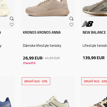
A
KRONOS KRONOS ANNA
NEW BALANCE 
y
Dámske lifestyle tenisky
Lifestyle tenis
139,99
EUR
26,99
EUR
R
41,99
EUR
Zľava
35
%
DRUHÝ KUS -50%
DRUHÝ KUS -50