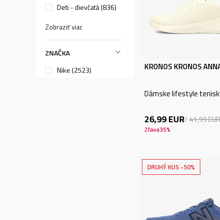
Deti - dievčatá (836)
Zobraziť viac
ZNAČKA
KRONOS KRONOS ANN
Nike (2523)
adidas (2107)
Dámske lifestyle tenisk
PUMA (634)
26,99
EUR
REEBOK (116)
41,99
EU
Zľava
35
%
UNDER ARMOUR
(461)
Zobraziť viac
DRUHÝ KUS -50%
ÚČEL
Lifestyle (4833)