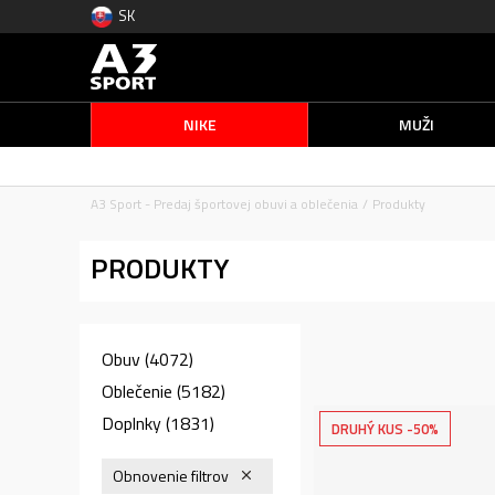
SK
NIKE
MUŽI
A3 Sport - Predaj športovej obuvi a oblečenia
Produkty
PRODUKTY
Obuv
(4072)
Oblečenie
(5182)
Doplnky
(1831)
DRUHÝ KUS -50%
Obnovenie filtrov