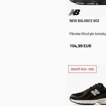
CENA
0 - 25 EUR (3391)
26 - 50 EUR (3854)
NEW BALANCE 603
51 - 75 EUR (1948)
76 - 100 EUR (972)
Pánske lifestyle tenisky
101 - 150 EUR
(659)
104,99
EUR
151 - 200 EUR
(195)
201 - 250 EUR (39)
DRUHÝ KUS -50%
251 - 300 EUR (12)
301 - 350 EUR (5)
351 - 400 EUR (5)
401 - 450 EUR (2)
451 - 500 EUR (2)