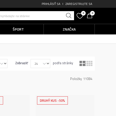
PRIHLÁSIŤ SA
ZAREGISTRUJTE SA
0
0
Vyhľadajte na stránke
ŠPORT
ZNAČKA
Zobraziť
podľa stránky
Položky
11084
%
DRUHÝ KUS -50%