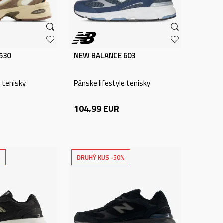
530
NEW BALANCE 603
e tenisky
Pánske lifestyle tenisky
104,99
EUR
%
DRUHÝ KUS -50%