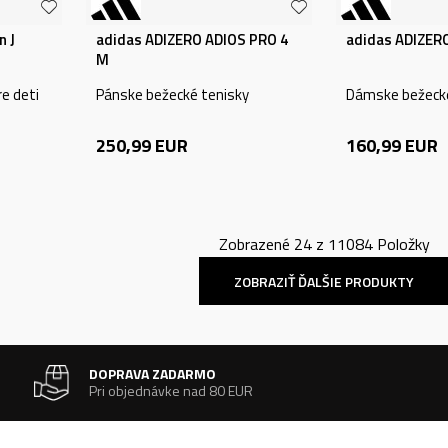
n J
adidas ADIZERO ADIOS PRO 4
adidas ADIZER
M
e deti
Pánske bežecké tenisky
Dámske bežecké
250,99
EUR
160,99
EUR
Zobrazené
24
z
11084
Položky
ZOBRAZIŤ ĎALŠIE PRODUKTY
DOPRAVA ZADARMO
Pri objednávke nad 80 EUR