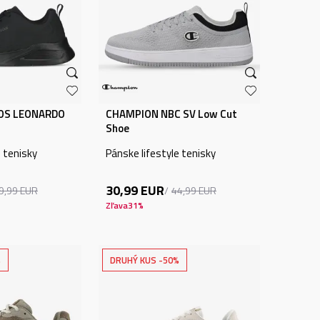
OS LEONARDO
CHAMPION NBC SV Low Cut
Shoe
e tenisky
Pánske lifestyle tenisky
30,99
EUR
9,99
EUR
44,99
EUR
Zľava
31
%
%
DRUHÝ KUS -50%