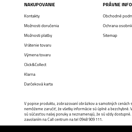
NAKUPOVANIE
PRÁVNE INF
Kontakty
Obchodné podm
Možnosti doručenia
Ochrana osobníc
Možnosti platby
Sitemap
Vrátenie tovaru
Výmena tovaru
Click&Collect
Klarna
Darčeková karta
V popise produktu, zobrazovaní obrázkov a samotných cenách sa
nemôžeme zaručiť, že všetky informácie sú úplné a bezchybné. 
sú súčasťou našej ponuky a neznamenajú, že sú vždy dostupné.
zavolaním na Call centrum na tel 0948 909 111.