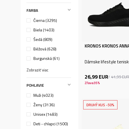
FARBA
Čierna (3295)
Biela (1403)
Šedá (809)
KRONOS KRONOS ANN
Béžová (628)
Burgunská (61)
Dámske lifestyle tenisk
Zobraziť viac
26,99
EUR
41,99
EU
Zľava
35
%
POHLAVIE
Muži (4023)
Ženy (3136)
DRUHÝ KUS -50%
Unisex (1483)
Deti - chlapci (1500)