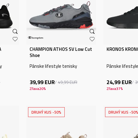
A
CHAMPION ATHOS SV Low Cut
KRONOS KRON
Shoe
y
Pánske lifestyle tenisky
Pánske lifestyl
39,99
EUR
24,99
EUR
R
49,99
EUR
3
Zľava
20
%
Zľava
37
%
DRUHÝ KUS -50%
DRUHÝ KUS -50