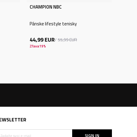
CHAMPION NBC
Pánske lifestyle tenisky
44,99
EUR
55,99
EUR
Zľava
19
%
EWSLETTER
SIGN IN