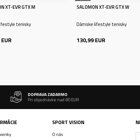
N XT-EVR GTX M
SALOMON XT-EVR GTX W
ifestyle tenisky
Dámske lifestyle tenisky
EUR
130,99
EUR
DOPRAVA ZADARMO
Pri objednávke nad 80 EUR
ORMÁCIE
SPORT VISION
N
ienky
O nás