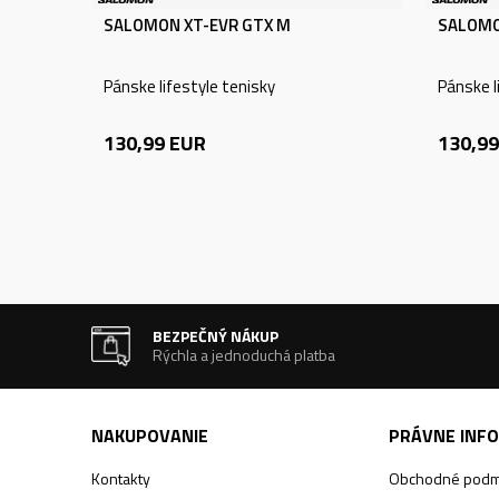
SALOMON XT-EVR GTX M
SALOMO
Pánske lifestyle tenisky
Pánske l
130,99
EUR
130,99
BEZPEČNÝ NÁKUP
Rýchla a jednoduchá platba
NAKUPOVANIE
PRÁVNE INF
Kontakty
Obchodné podm