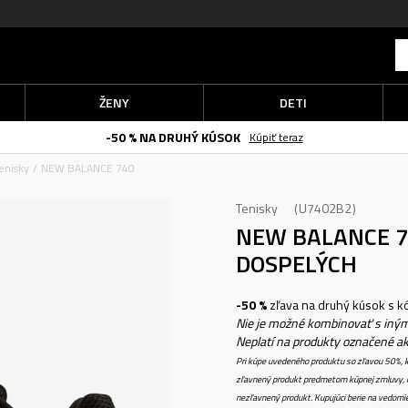
ŽENY
DETI
-50 % NA DRUHÝ KÚSOK
Kúpiť teraz
enisky
NEW BALANCE 740
Tenisky
U7402B2
NEW BALANCE 
DOSPELÝCH
-50 %
zľava na druhý kúsok s 
Nie je možné kombinovať s iným
Neplatí na produkty označené a
Pri kúpe uvedeného produktu so zľavou 50%, k
zľavnený produkt predmetom kúpnej zmluvy, k
nezľavnený produkt. Kupujúci berie na vedomi