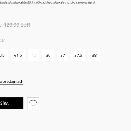
penia od zmluvy alebo účinky iného zániku zmluvy aj vo vzťahu k zmluve, ktorej
u:
120,99
EUR
 CM
0.5
41.5
42
36
37
37.5
38
a predajniach
OŠÍKA