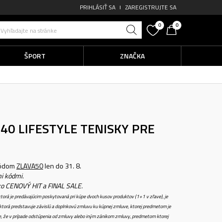
PRIHLÁSIŤ SA
ZAREGISTRUJTE SA
0
0
Vyhľadajte na stránke
ŠPORT
ZNAČKA
740
LIFESTYLE TENISKY PRE
kódom
ZLAVA50
len do 31. 8.
i kódmi.
ko CENOVÝ HIT a FINAL SALE.
torá je predávajúcim poskytovaná pri kúpe dvoch kusov produktov (1+1 v zľave), je
torá predstavuje závislú a doplnkovú zmluvu ku kúpnej zmluve, ktorej predmetom je
e, že v prípade odstúpenia od zmluvy alebo iným zánikom zmluvy, predmetom ktorej