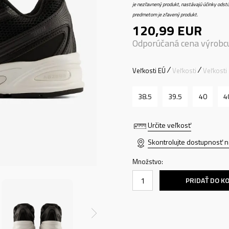
je nezľavnený produkt, nastávajú účinky odstú
predmetom je zľavený produkt.
120,99
EUR
Odporúčaná cena výrobc
Veľkosti EÚ
Veľkosti
Veľkosti
38.5
39.5
40
4
Určite veľkosť
Skontrolujte dostupnosť n
Množstvo:
PRIDAŤ DO K