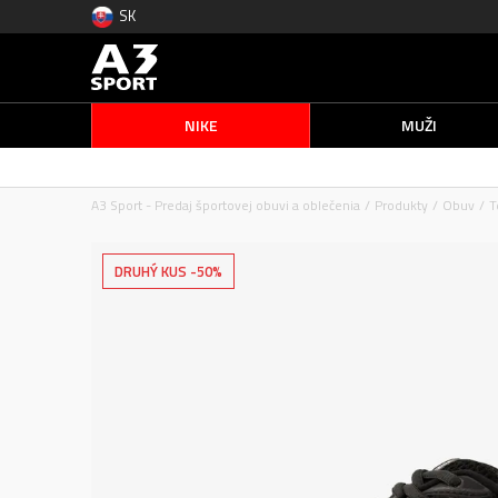
SK
NIKE
MUŽI
A3 Sport - Predaj športovej obuvi a oblečenia
Produkty
Obuv
T
DRUHÝ KUS -50%