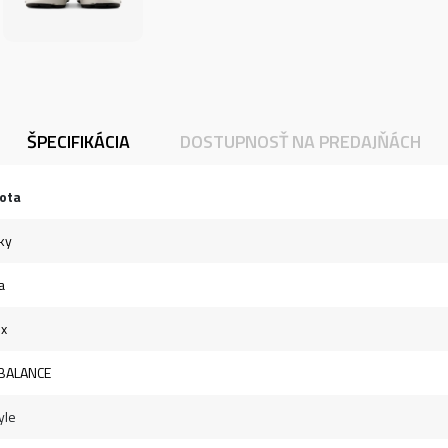
ŠPECIFIKÁCIA
DOSTUPNOSŤ NA PREDAJŇÁCH
ota
ky
a
ex
BALANCE
yle