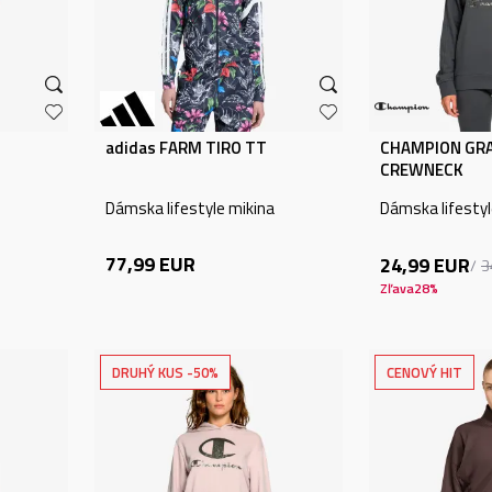
adidas FARM TIRO TT
CHAMPION GR
CREWNECK
Dámska lifestyle mikina
Dámska lifestyl
77,99
EUR
24,99
EUR
3
Zľava
28
%
DRUHÝ KUS -50%
CENOVÝ HIT