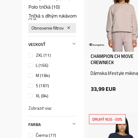
Polo tričká
(10)
Tričká s dlhým rukávom
(27)
Obnovenie filtrov
Tepláky
(236)
Plavky
(117)
VEĽKOSŤ
Legíny
(129)
2XL
(11)
Nohavice
(63)
CHAMPION CH MOVE
CREWNECK
Košele
(3)
L
(166)
Dámska lifestyle mikina
Súpravy
(4)
M
(184)
Podprsenky
(84)
S
(187)
33,99
EUR
Dresy
(2)
XL
(84)
Tielka
(60)
Zobraziť viac
Body
(3)
Crop top
(22)
DRUHÝ KUS -50%
FARBA
Kopresné prádlo
(9)
Čierna (77)
Overaly
(1)