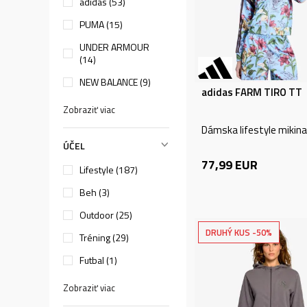
adidas (53)
PUMA (15)
UNDER ARMOUR
(14)
NEW BALANCE (9)
adidas FARM TIRO TT
Zobraziť viac
Dámska lifestyle mikina
ÚČEL
77,99
EUR
Lifestyle (187)
Beh (3)
Outdoor (25)
DRUHÝ KUS -50%
Tréning (29)
Futbal (1)
Zobraziť viac