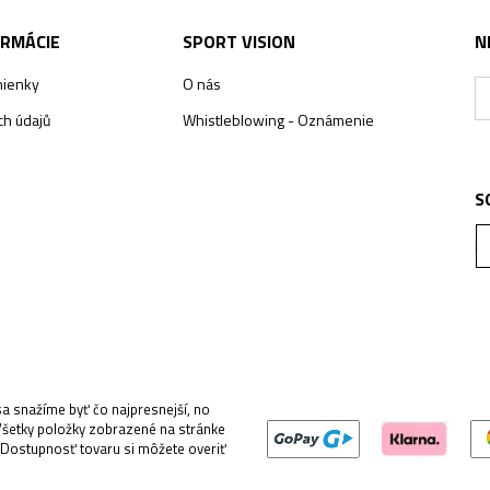
ORMÁCIE
SPORT VISION
N
ienky
O nás
h údajů
Whistleblowing - Oznámenie
S
 snažíme byť čo najpresnejší, no
Všetky položky zobrazené na stránke
 Dostupnosť tovaru si môžete overiť