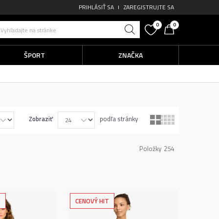
PRIHLÁSIŤ SA
ZAREGISTRUJTE SA
0
0
Vyhľadajte na stránke
ŠPORT
ZNAČKA
Zobraziť
podľa stránky
Položky
254
%
CENOVÝ HIT