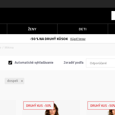
ŽENY
DETI
-50 % NA DRUHÝ KÚSOK
Kúpiť teraz
e
Mikina
Automatické vyhľadávanie
Zoradiť podľa
dospeli
DRUHÝ KUS -50%
DRUHÝ KUS -50