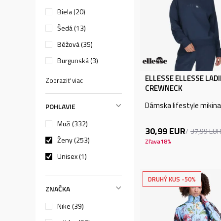
Biela (20)
Šedá (13)
Béžová (35)
Burgunská (3)
ELLESSE ELLESSE LADI
Zobraziť viac
CREWNECK
Dámska lifestyle mikina
POHLAVIE
Muži (332)
30,99
EUR
37,99
EU
Ženy (253)
Zľava
18
%
Unisex (1)
DRUHÝ KUS -50%
ZNAČKA
Nike (39)