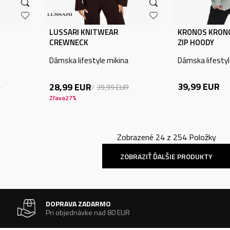
LUSSARI KNITWEAR
KRONOS KRONO
CREWNECK
ZIP HOODY
Dámska lifestyle mikina
Dámska lifestyl
39,99
EUR
28,99
EUR
R
39,99
EUR
Zľava
27
%
Zobrazené
24
z
254
Položky
ZOBRAZIŤ ĎALŠIE PRODUKTY
DOPRAVA ZADARMO
Pri objednávke nad 80 EUR