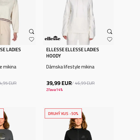
SE LADIES
ELLESSE ELLESSE LADIES
HOODY
e mikina
Dámska lifestyle mikina
39,99
EUR
4,95
EUR
46,99
EUR
Zľava
14
%
%
DRUHÝ KUS -50%