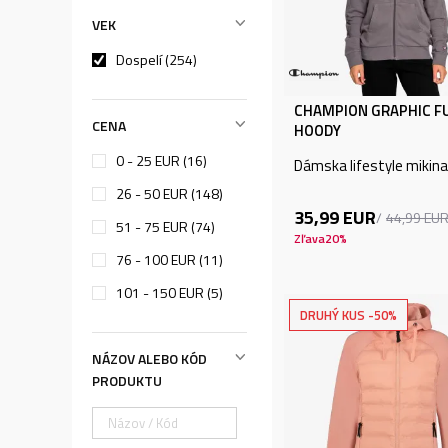
VEK
Dospelí (254)
CHAMPION GRAPHIC FU
CENA
HOODY
0 - 25 EUR (16)
Dámska lifestyle mikina
26 - 50 EUR (148)
35,99
EUR
44,99
EU
51 - 75 EUR (74)
Zľava
20
%
76 - 100 EUR (11)
101 - 150 EUR (5)
DRUHÝ KUS -50%
NÁZOV ALEBO KÓD
PRODUKTU