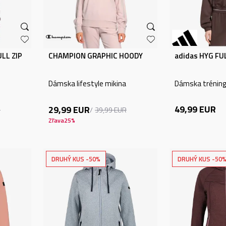
LL ZIP
CHAMPION GRAPHIC HOODY
adidas HYG FUL
Dámska lifestyle mikina
Dámska tréning
49,99
EUR
29,99
EUR
R
39,99
EUR
Zľava
25
%
DRUHÝ KUS -50%
DRUHÝ KUS -50