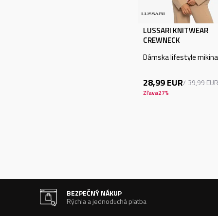
LUSSARI KNITWEAR
CREWNECK
Dámska lifestyle mikina
28,99
EUR
39,99
EU
Zľava
27
%
BEZPEČNÝ NÁKUP
Rýchla a jednoduchá platba