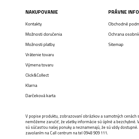
NAKUPOVANIE
PRÁVNE INF
Kontakty
Obchodné podm
Možnosti doručenia
Ochrana osobníc
Možnosti platby
Sitemap
Vrátenie tovaru
Výmena tovaru
Click&Collect
Klarna
Darčeková karta
V popise produktu, zobrazovaní obrázkov a samotných cenách sa
nemôžeme zaručiť, že všetky informácie sú úplné a bezchybné. 
sú súčasťou našej ponuky a neznamenajú, že sú vždy dostupné.
zavolaním na Call centrum na tel 0948 909 111.