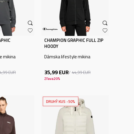
APHIC
CHAMPION GRAPHIC FULL ZIP
HOODY
e mikina
Dámska lifestyle mikina
35,99
EUR
4,99
EUR
44,99
EUR
Zľava
20
%
DRUHÝ KUS -50%