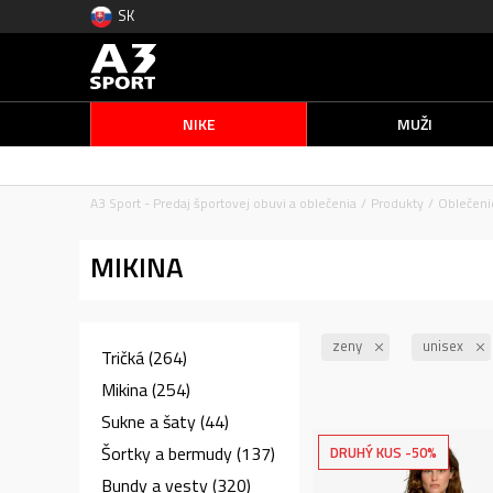
SK
NIKE
MUŽI
A3 Sport - Predaj športovej obuvi a oblečenia
Produkty
Oblečeni
MIKINA
zeny
unisex
Tričká
(264)
Mikina
(254)
Sukne a šaty
(44)
Šortky a bermudy
(137)
DRUHÝ KUS -50%
Bundy a vesty
(320)