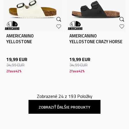
AMERICANINO
AMERICANINO
YELLOSTONE
YELLOSTONE CRAZY HORSE
19,99
EUR
19,99
EUR
34,99
EUR
34,99
EUR
Zľava
42
%
Zľava
42
%
Zobrazené
24
z
193
Položky
ZOBRAZIŤ ĎALŠIE PRODUKTY