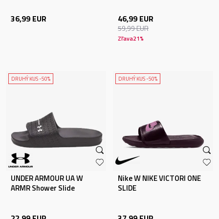
36,99
EUR
46,99
EUR
59,99
EUR
Zľava
21
%
DRUHÝ KUS -50%
DRUHÝ KUS -50%
UNDER ARMOUR UA W
Nike W NIKE VICTORI ONE
ARMR Shower Slide
SLIDE
22,99
EUR
37,99
EUR