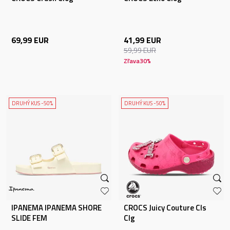
69,99
EUR
41,99
EUR
59,99
EUR
Zľava
30
%
DRUHÝ KUS -50%
DRUHÝ KUS -50%
IPANEMA IPANEMA SHORE
CROCS Juicy Couture Cls
SLIDE FEM
Clg