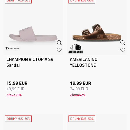
DRUHÝ KUS -50%
DRUHÝ KUS -50%
CHAMPION VICTORIA SV
AMERICANINO
Sandal
YELLOSTONE
15,99
EUR
19,99
EUR
19,99
EUR
34,99
EUR
Zľava
20
%
Zľava
42
%
DRUHÝ KUS -50%
DRUHÝ KUS -50%