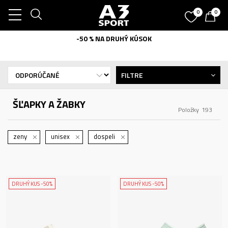
0
0
-50 % NA DRUHÝ KÚSOK
FILTRE
ŠĽAPKY A ŽABKY
Položky
193
zeny
unisex
dospeli
DRUHÝ KUS -50%
DRUHÝ KUS -50%