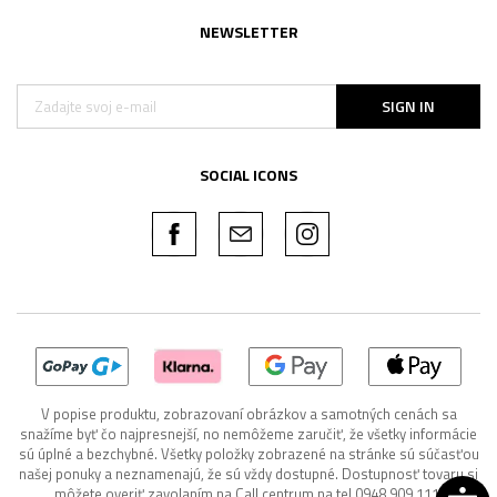
NEWSLETTER
SIGN IN
SOCIAL ICONS
V popise produktu, zobrazovaní obrázkov a samotných cenách sa
snažíme byť čo najpresnejší, no nemôžeme zaručiť, že všetky informácie
sú úplné a bezchybné. Všetky položky zobrazené na stránke sú súčasťou
našej ponuky a neznamenajú, že sú vždy dostupné. Dostupnosť tovaru si
môžete overiť zavolaním na Call centrum na tel 0948 909 111.