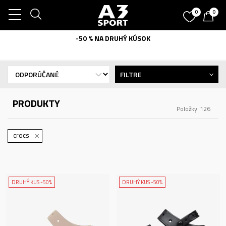
0
0
-50 % NA DRUHÝ KÚSOK
FILTRE
PRODUKTY
Položky
126
crocs
DRUHÝ KUS -50%
DRUHÝ KUS -50%