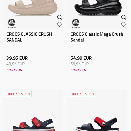
CROCS CLASSIC CRUSH
CROCS Classic Mega Crush
SANDAL
Sandal
39,95
EUR
54,99
EUR
49,95
EUR
69,95
EUR
Zľava
20
%
Zľava
21
%
DRUHÝ KUS -50%
DRUHÝ KUS -50%