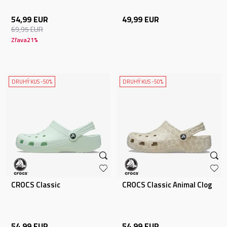
54,99
EUR
49,99
EUR
69,95
EUR
Zľava
21
%
DRUHÝ KUS -50%
DRUHÝ KUS -50%
CROCS Classic
CROCS Classic Animal Clog
54,99
EUR
54,99
EUR