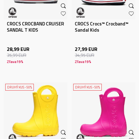
CROCS CROCBAND CRUISER
CROCS Crocs™ Crocband™
SANDAL T KIDS
Sandal Kids
28,99
EUR
27,99
EUR
35,99
EUR
34,95
EUR
Zľava
19
%
Zľava
19
%
DRUHÝ KUS -50%
DRUHÝ KUS -50%