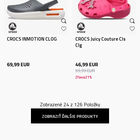
CROCS INMOTION CLOG
CROCS Juicy Couture Cls
Clg
69,99
EUR
46,99
EUR
59,99
EUR
Zľava
21
%
Zobrazené
24
z
126
Položky
ZOBRAZIŤ ĎALŠIE PRODUKTY