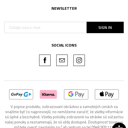
NEWSLETTER
SIGN IN
SOCIAL ICONS
V popise produktu, zobrazovaní obrázkov a samotných cenách sa
snažíme byť čo najpresnejší, no nemôžeme zaručiť, že všetky informácie
sú úplné a bezchybné. Všetky položky zobrazené na stránke sú súčasťou
našej ponuky a neznamenajú, že sú vždy dostupné. Dostupnosť tovaru si
môžete overiť zavolaním na Call centrum na tel 0948 909 111.