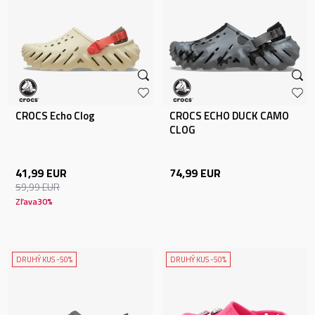
CROCS Echo Clog
CROCS ECHO DUCK CAMO
CLOG
41,99
EUR
74,99
EUR
59,99
EUR
Zľava
30
%
DRUHÝ KUS -50%
DRUHÝ KUS -50%