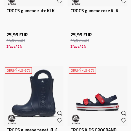
CROCS gumene zute KLK
CROCS gumene roze KLK
25,99
EUR
25,99
EUR
44,99
EUR
44,99
EUR
Zľava
42
%
Zľava
42
%
DRUHÝ KUS -50%
DRUHÝ KUS -50%
CROCS gumene teget KLK
CROCS KIDS CROCBAND