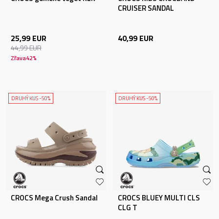
CRUISER SANDAL
25,99
EUR
40,99
EUR
44,99
EUR
Zľava
42
%
DRUHÝ KUS -50%
DRUHÝ KUS -50%
CROCS Mega Crush Sandal
CROCS BLUEY MULTI CLS
CLG T