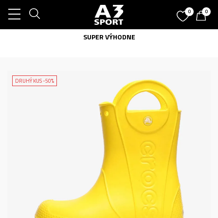
0
0
SUPER VÝHODNE
DRUHÝ KUS -50%