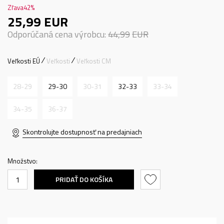
Zľava
42
%
25,99
EUR
Odporúčaná cena výrobcu:
44,99
EUR
Veľkosti EÚ
Veľkosti
Veľkosti CM
28-29
29-30
30-31
32-33
33-34
34-35
36-37
Skontrolujte dostupnosť na predajniach
Množstvo:
PRIDAŤ DO KOŠÍKA