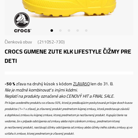
Členková obuv
211052-730
CROCS GUMENE ZUTE KLK
LIFESTYLE ČIŽMY PRE
DETI
-50 %
zľava na druhý kúsok s kódom
ZLAVA50
len do 31. 8.
Nie je možné kombinovať s inými kódmi.
Neplatí na produkty označené ako CENOVÝ HIT a FINAL SALE.
Pri kúpe uvedeného produktu so zľavou 50%, ktorá je predávajúcim poskytovaná pri kúpe dvoch kusov
produktov (1+1 v zľave), je zľavnený produkt predmetom kúpnej zmluvy, ktorá predstavuje závislú
a doplnkovú zmluvu ku kúpnej zmluve, ktorej predmetom je nezľavnený produkt. Kupujúci berie na
vedomie, že v prípade odstúpenia od zmluvy alebo iným zánikom zmluvy, predmetom ktorej
je nezľavnený produkt, nastávajú účinky odstúpenia od zmluvy alebo účinky iného zániku zmluvy aj vo
vzťahu k zmluve, ktorej predmetom je zľavený produkt.