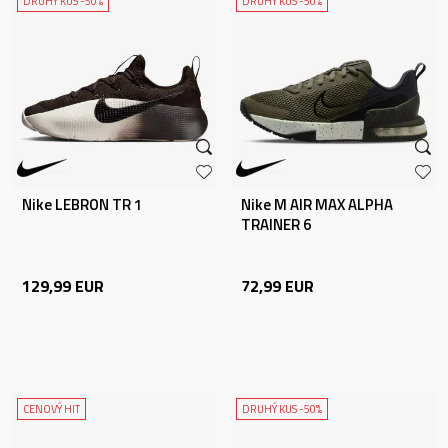
DRUHÝ KUS -50%
DRUHÝ KUS -50%
Nike LEBRON TR 1
Nike M AIR MAX ALPHA
TRAINER 6
129,99
EUR
72,99
EUR
CENOVÝ HIT
DRUHÝ KUS -50%