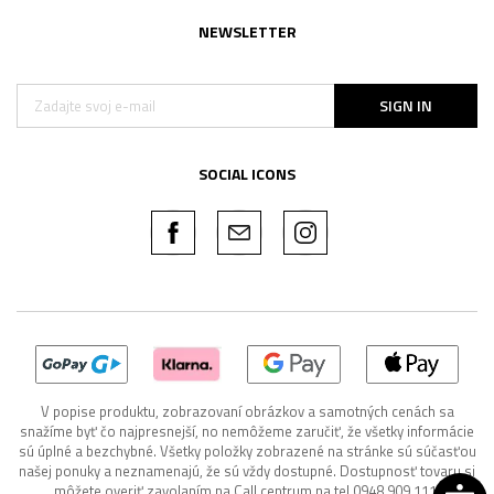
NEWSLETTER
SIGN IN
SOCIAL ICONS
V popise produktu, zobrazovaní obrázkov a samotných cenách sa
snažíme byť čo najpresnejší, no nemôžeme zaručiť, že všetky informácie
sú úplné a bezchybné. Všetky položky zobrazené na stránke sú súčasťou
našej ponuky a neznamenajú, že sú vždy dostupné. Dostupnosť tovaru si
môžete overiť zavolaním na Call centrum na tel 0948 909 111.