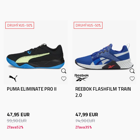
DRUHÝ KUS -50%
DRUHÝ KUS -50%
PUMA ELIMINATE PRO II
REEBOK FLASHFILM TRAIN
2.0
47,95
EUR
47,99
EUR
99,90
EUR
74,90
EUR
Zľava
52
%
Zľava
35
%