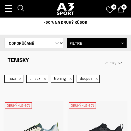
0
0
-50 % NA DRUHÝ KÚSOK
FILTRE
TENISKY
Položky
52
muzi
unisex
trening
dospeli
DRUHÝ KUS -50%
DRUHÝ KUS -50%