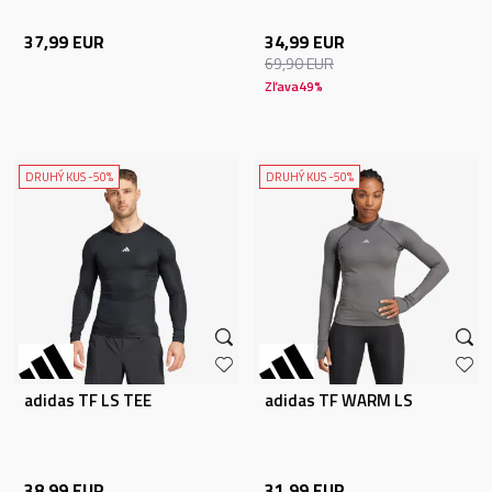
37,99
EUR
34,99
EUR
69,90
EUR
Zľava
49
%
DRUHÝ KUS -50%
DRUHÝ KUS -50%
adidas TF LS TEE
adidas TF WARM LS
38,99
EUR
31,99
EUR