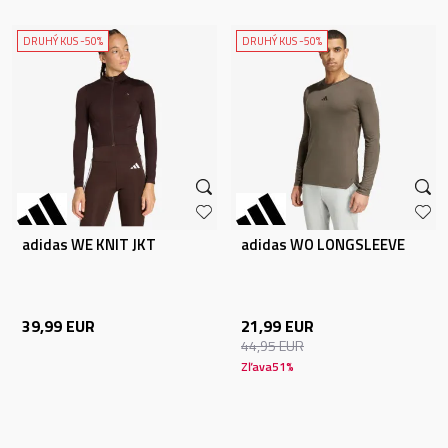
DRUHÝ KUS -50%
DRUHÝ KUS -50%
adidas WE KNIT JKT
adidas WO LONGSLEEVE
39,99
EUR
21,99
EUR
44,95
EUR
Zľava
51
%