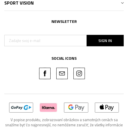
SPORT VISION
NEWSLETTER
SIGN IN
SOCIAL ICONS
V popise produktu, zobrazovaní obrázkov a samotných cenách sa
snažíme byť čo najpresnejší, no nemôžeme zaručiť, že všetky informácie