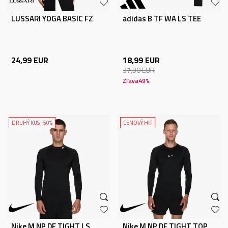
LUSSARI YOGA BASIC FZ
adidas B TF WA LS TEE
24,99
EUR
18,99
EUR
37,90
EUR
Zľava
49
%
DRUHÝ KUS -50%
CENOVÝ HIT
Nike M NP DF TIGHT LS
Nike M NP DF TIGHT TOP