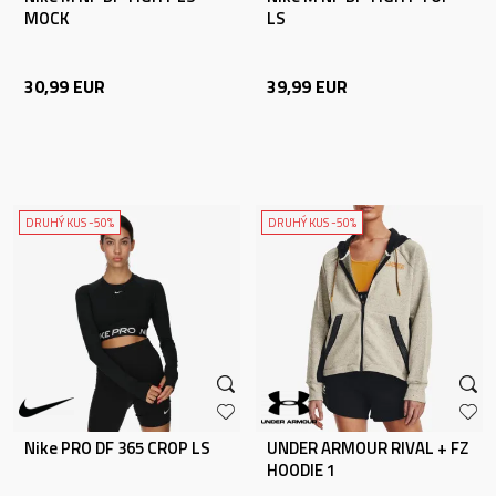
MOCK
LS
30,99
EUR
39,99
EUR
DRUHÝ KUS -50%
DRUHÝ KUS -50%
Nike PRO DF 365 CROP LS
UNDER ARMOUR RIVAL + FZ
HOODIE 1