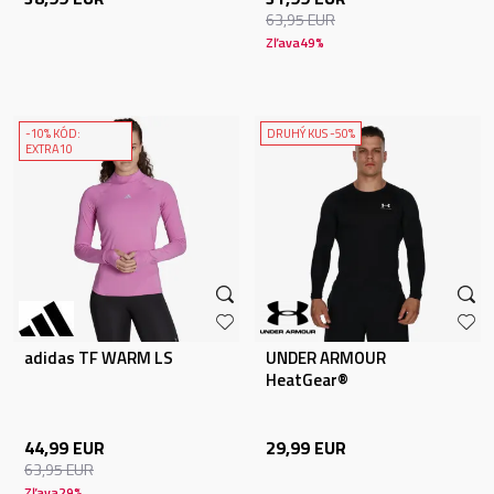
63,95
EUR
Zľava
49
%
-10% KÓD:
DRUHÝ KUS -50%
EXTRA10
adidas TF WARM LS
UNDER ARMOUR
HeatGear®
44,99
EUR
29,99
EUR
63,95
EUR
Zľava
29
%