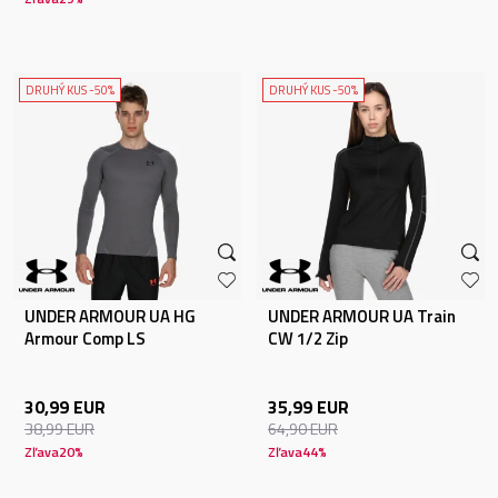
DRUHÝ KUS -50%
DRUHÝ KUS -50%
UNDER ARMOUR UA HG
UNDER ARMOUR UA Train
Armour Comp LS
CW 1/2 Zip
30,99
EUR
35,99
EUR
38,99
EUR
64,90
EUR
Zľava
20
%
Zľava
44
%