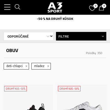
0
0
-50 % NA DRUHÝ KÚSOK
FILTRE
OBUV
Položky
350
deti-chlapci
mladez
DRUHÝ KUS -50%
DRUHÝ KUS -50%