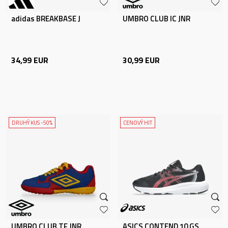
adidas BREAKBASE J
UMBRO CLUB IC JNR
34,99
EUR
30,99
EUR
DRUHÝ KUS -50%
CENOVÝ HIT
UMBRO CLUB TF JNR
ASICS CONTEND 10 GS