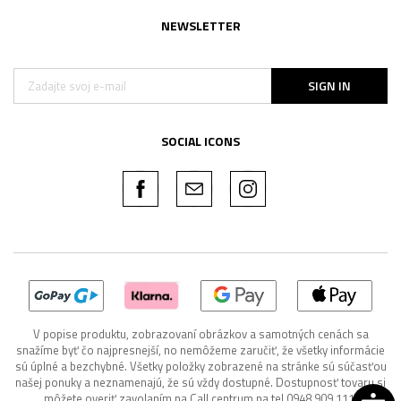
NEWSLETTER
SIGN IN
SOCIAL ICONS
V popise produktu, zobrazovaní obrázkov a samotných cenách sa
snažíme byť čo najpresnejší, no nemôžeme zaručiť, že všetky informácie
sú úplné a bezchybné. Všetky položky zobrazené na stránke sú súčasťou
našej ponuky a neznamenajú, že sú vždy dostupné. Dostupnosť tovaru si
môžete overiť zavolaním na Call centrum na tel 0948 909 111.