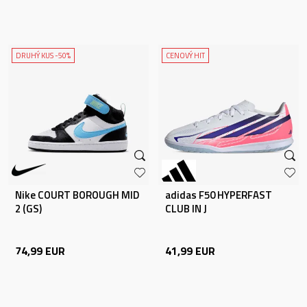
DRUHÝ KUS -50%
CENOVÝ HIT
Nike COURT BOROUGH MID
adidas F50 HYPERFAST
2 (GS)
CLUB IN J
74,99
EUR
41,99
EUR