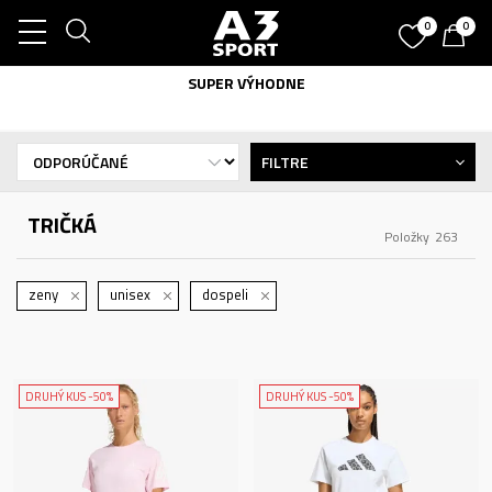
0
0
SUPER VÝHODNE
FILTRE
TRIČKÁ
Položky
263
zeny
unisex
dospeli
DRUHÝ KUS -50%
DRUHÝ KUS -50%