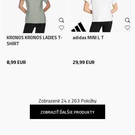
KRONOS KRONOS LADIES T-
adidas MINI L T
SHIRT
8,99
EUR
29,99
EUR
Zobrazené
24
z
263
Položky
ZOBRAZIŤ ĎALŠIE PRODUKTY