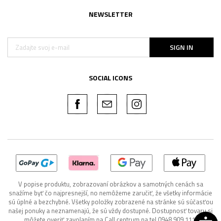
NEWSLETTER
SIGN IN
SOCIAL ICONS
V popise produktu, zobrazovaní obrázkov a samotných cenách sa
snažíme byť čo najpresnejší, no nemôžeme zaručiť, že všetky informácie
sú úplné a bezchybné. Všetky položky zobrazené na stránke sú súčasťou
našej ponuky a neznamenajú, že sú vždy dostupné. Dostupnosť tovaru si
môžete overiť zavolaním na Call centrum na tel 0948 909 111.