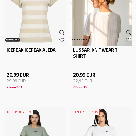
ICEPEAK ICEPEAK ALEDA
LUSSARI KNITWEAR T
SHIRT
20,99
EUR
20,99
EUR
29,99
EUR
22,99
EUR
Zľava
30
%
Zľava
8
%
DRUHÝ KUS -50%
DRUHÝ KUS -50%