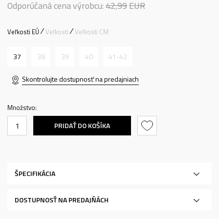
Odporúčaná cena výrobcu:
42,99
EUR
Veľkosti EÚ
Veľkosti
Veľkosti CM
37
38
39
40
41-42
Skontrolujte dostupnosť na predajniach
Množstvo:
PRIDAŤ DO KOŠÍKA
ŠPECIFIKÁCIA
DOSTUPNOSŤ NA PREDAJŇÁCH