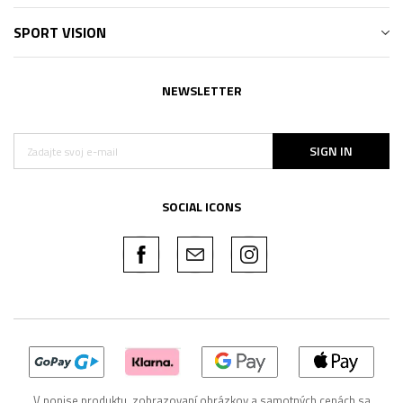
SPORT VISION
NEWSLETTER
SIGN IN
SOCIAL ICONS
V popise produktu, zobrazovaní obrázkov a samotných cenách sa