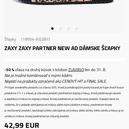
Šľapky
18954-BQ287
ZAXY ZAXY PARTNER NEW AD
DÁMSKE ŠĽAPKY
-50 %
zľava na druhý kúsok s kódom
ZLAVA50
len do 31. 8.
Nie je možné kombinovať s inými kódmi.
Neplatí na produkty označené ako CENOVÝ HIT a FINAL SALE.
Pri kúpe uvedeného produktu so zľavou 50%, ktorá je predávajúcim poskytovaná pri kúpe dvoch kusov
produktov (1+1 v zľave), je zľavnený produkt predmetom kúpnej zmluvy, ktorá predstavuje závislú
a doplnkovú zmluvu ku kúpnej zmluve, ktorej predmetom je nezľavnený produkt. Kupujúci berie na
vedomie, že v prípade odstúpenia od zmluvy alebo iným zánikom zmluvy, predmetom ktorej
je nezľavnený produkt, nastávajú účinky odstúpenia od zmluvy alebo účinky iného zániku zmluvy aj vo
vzťahu k zmluve, ktorej predmetom je zľavený produkt.
42,99
EUR