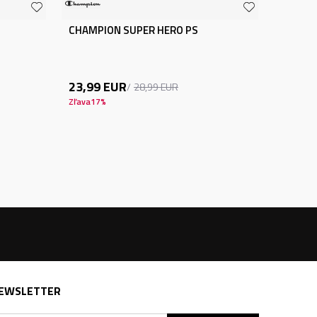
CHAMPION SUPER HERO PS
23,99
EUR
28,99
EUR
Zľava
17
%
EWSLETTER