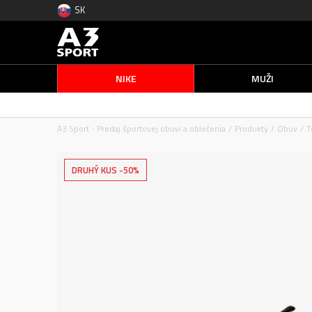
SK
NIKE
MUŽI
A3 Sport - Predaj športovej obuvi a oblečenia
Produkty
Obuv
T
DRUHÝ KUS -50%