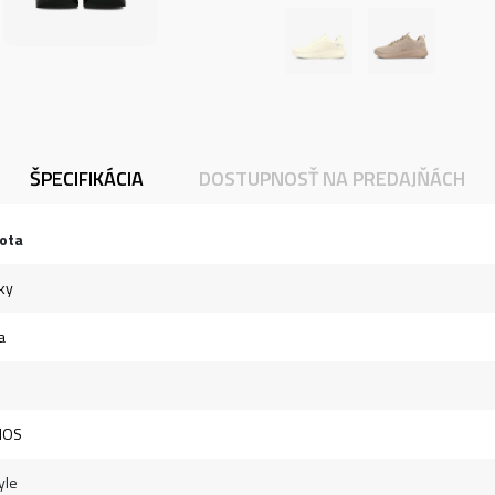
ŠPECIFIKÁCIA
DOSTUPNOSŤ NA PREDAJŇÁCH
ota
ky
a
NOS
yle