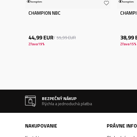
CHAMPION NBC
CHAMPI
44,99
EUR
38,99
55,99
EUR
Zľava
19
%
Zľava
15
%
BEZPEČNÝ NÁKUP
Rýchla a jednoduchá platba
NAKUPOVANIE
PRÁVNE INF