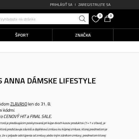
PRIHLÁSIŤ SA
ZAREGISTRUJTE SA
0
0
Vyhľadajte na stránke
ŠPORT
ZNAČKA
S ANNA
DÁMSKE LIFESTYLE
kódom
ZLAVA50
len do 31. 8.
i kódmi.
ko CENOVÝ HIT a FINAL SALE.
torá je predávajúcim poskytovaná pri kúpe dvoch kusov produktov (1+1 v zľave), je
torá predstavuje závislú a doplnkovú zmluvu ku kúpnej zmluve, ktorej predmetom je
e, že v prípade odstúpenia od zmluvy alebo iným zánikom zmluvy, predmetom ktorej