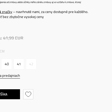
penia od zmluvy alebo účinky iného zániku zmluvy aj vo vzťahu k zmluve, ktorej
é
značky
– navrhnuté nami, za ceny dostupné pre každého.
nosť bez zbytočne vysokej ceny
u:
41,99
EUR
 CM
40
41
42
a predajniach
OŠÍKA