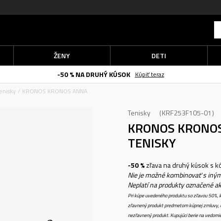
ŽENY
DETI
-50 % NA DRUHÝ KÚSOK
Kúpiť teraz
enisky
KRONOS KRONOS ANNA
Tenisky
KRF253F105-01
KRONOS KRONO
TENISKY
-50 %
zľava na druhý kúsok s 
Nie je možné kombinovať s iným
Neplatí na produkty označené a
Pri kúpe uvedeného produktu so zľavou 50%, k
zľavnený produkt predmetom kúpnej zmluvy, k
nezľavnený produkt. Kupujúci berie na vedomi