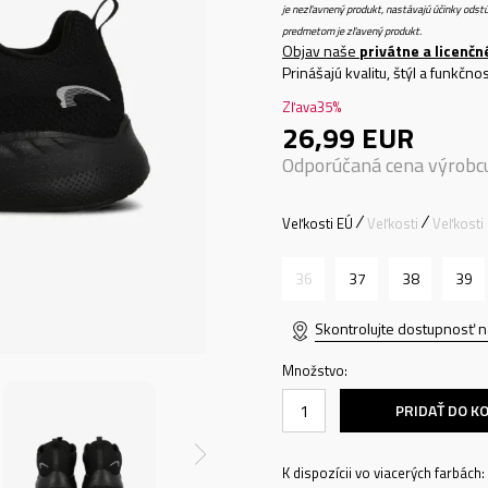
je nezľavnený produkt, nastávajú účinky odstú
predmetom je zľavený produkt.
Objav naše
privátne a licenčn
Prinášajú kvalitu, štýl a funkč
Zľava
35
%
26,99
EUR
Odporúčaná cena výrobc
Veľkosti EÚ
Veľkosti
Veľkosti
36
37
38
39
Skontrolujte dostupnosť n
Množstvo:
PRIDAŤ DO K
K dispozícii vo viacerých farbách: