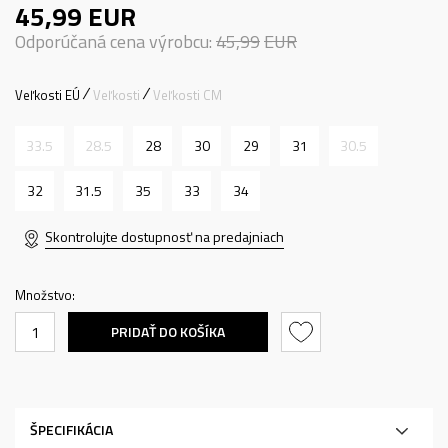
45,99
EUR
Odporúčaná cena výrobcu:
45,99
EUR
Veľkosti EÚ
Veľkosti
Veľkosti CM
33.5
28.5
28
30
29
31
30.5
32
31.5
35
33
34
Skontrolujte dostupnosť na predajniach
Množstvo:
PRIDAŤ DO KOŠÍKA
ŠPECIFIKÁCIA