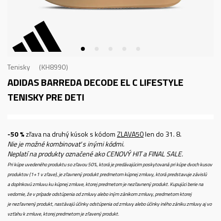
Tenisky
KH8990
ADIDAS BARREDA DECODE EL C
LIFESTYLE
TENISKY PRE DETI
-50 %
zľava na druhý kúsok s kódom
ZLAVA50
len do 31. 8.
Nie je možné kombinovať s inými kódmi.
Neplatí na produkty označené ako CENOVÝ HIT a FINAL SALE.
Pri kúpe uvedeného produktu so zľavou 50%, ktorá je predávajúcim poskytovaná pri kúpe dvoch kusov
produktov (1+1 v zľave), je zľavnený produkt predmetom kúpnej zmluvy, ktorá predstavuje závislú
a doplnkovú zmluvu ku kúpnej zmluve, ktorej predmetom je nezľavnený produkt. Kupujúci berie na
vedomie, že v prípade odstúpenia od zmluvy alebo iným zánikom zmluvy, predmetom ktorej
je nezľavnený produkt, nastávajú účinky odstúpenia od zmluvy alebo účinky iného zániku zmluvy aj vo
vzťahu k zmluve, ktorej predmetom je zľavený produkt.