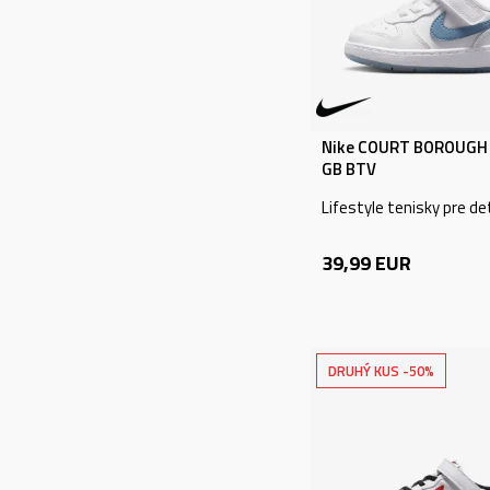
Outdoor (1)
Tréning (306)
Futbal (357)
Zobraziť viac
Nike COURT BOROUGH
GB BTV
VEK
Lifestyle tenisky pre de
Dospelí (743)
39,99
EUR
Mládež (318)
Deti - malé deti
(127)
Dojčatá (99)
DRUHÝ KUS -50%
Deti (1)
CENA