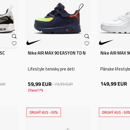
 SC
Nike AIR MAX 90 EASYON TD N
Nike AIR MAX 9
Lifestyle tenisky pre deti
Pánske lifestyl
149,99
EUR
59,99
EUR
EUR
72,99
EUR
Zľava
17
%
DRUHÝ KUS -50%
DRUHÝ KUS -50