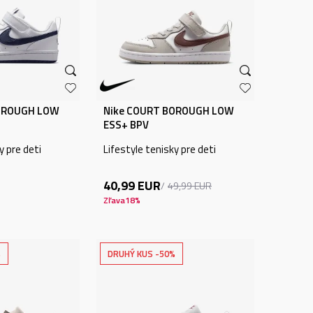
OROUGH LOW
Nike COURT BOROUGH LOW
ESS+ BPV
y pre deti
Lifestyle tenisky pre deti
40,99
EUR
49,99
EUR
Zľava
18
%
%
DRUHÝ KUS -50%