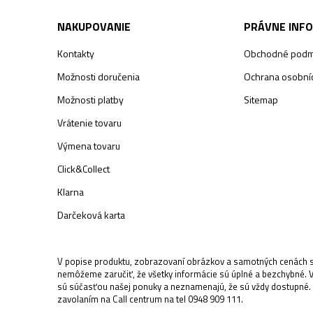
NAKUPOVANIE
PRÁVNE INF
Kontakty
Obchodné podm
Možnosti doručenia
Ochrana osobníc
Možnosti platby
Sitemap
Vrátenie tovaru
Výmena tovaru
Click&Collect
Klarna
Darčeková karta
V popise produktu, zobrazovaní obrázkov a samotných cenách sa
nemôžeme zaručiť, že všetky informácie sú úplné a bezchybné. 
sú súčasťou našej ponuky a neznamenajú, že sú vždy dostupné.
zavolaním na Call centrum na tel 0948 909 111.