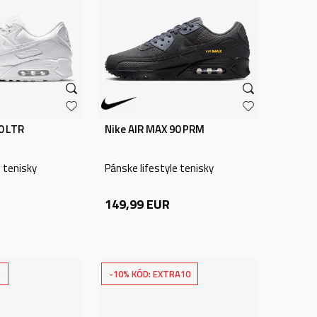
0 LTR
Nike AIR MAX 90 PRM
e tenisky
Pánske lifestyle tenisky
149,99
EUR
%
-10% KÓD: EXTRA10