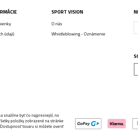
ORMÁCIE
SPORT VISION
N
ienky
O nás
h údajů
Whistleblowing - Oznámenie
S
 snažíme byť čo najpresnejší, no
Všetky položky zobrazené na stránke
 Dostupnosť tovaru si môžete overiť