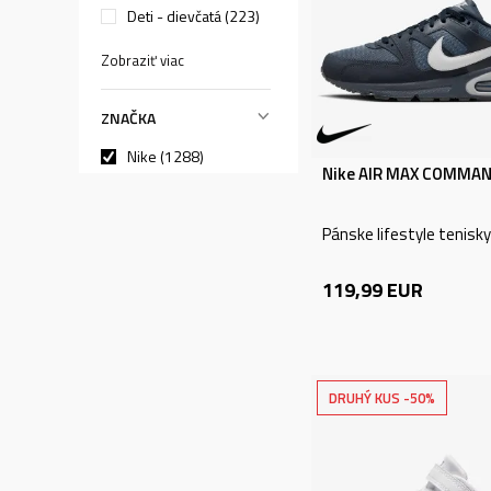
Deti - dievčatá (223)
Zobraziť viac
ZNAČKA
Nike (1288)
Nike AIR MAX COMMA
adidas (812)
PUMA (357)
Pánske lifestyle tenisky
REEBOK (72)
119,99
EUR
UNDER ARMOUR (1)
Zobraziť viac
DRUHÝ KUS -50%
ÚČEL
Lifestyle (1288)
Beh (191)