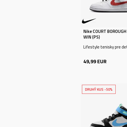
0 - 25 EUR (316)
26 - 50 EUR (468)
51 - 75 EUR (265)
Nike COURT BOROUGH
76 - 100 EUR (149)
WIN (PS)
101 - 150 EUR (78)
Lifestyle tenisky pre de
151 - 200 EUR (9)
49,99
EUR
201 - 250 EUR (3)
NÁZOV ALEBO KÓD
PRODUKTU
DRUHÝ KUS -50%
VYHĽADÁVANIE