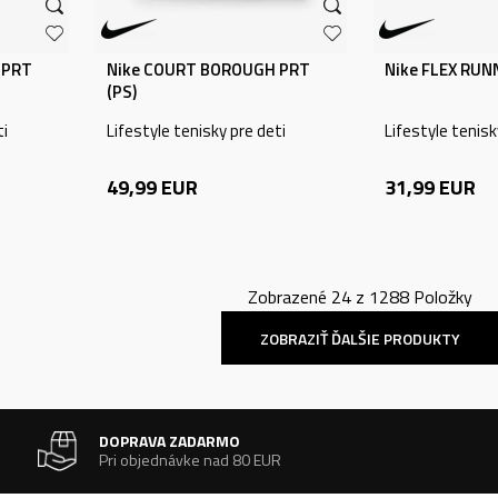
 PRT
Nike COURT BOROUGH PRT
Nike FLEX RUNN
(PS)
ti
Lifestyle tenisky pre deti
Lifestyle tenisk
49,99
EUR
31,99
EUR
Zobrazené
24
z
1288
Položky
ZOBRAZIŤ ĎALŠIE PRODUKTY
DOPRAVA ZADARMO
Pri objednávke nad 80 EUR