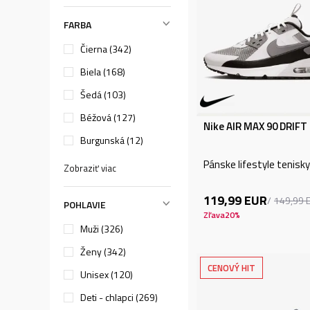
FARBA
Čierna (342)
Biela (168)
Šedá (103)
Béžová (127)
Nike AIR MAX 90 DRIFT
Burgunská (12)
Pánske lifestyle tenisky
Zobraziť viac
119,99
EUR
149,99
POHLAVIE
Zľava
20
%
Muži (326)
Ženy (342)
CENOVÝ HIT
Unisex (120)
Deti - chlapci (269)