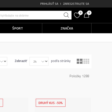
PRIHLÁSIŤ SA
ZAREGISTRUJTE SA
0
0
Vyhľadajte na stránke
ŠPORT
ZNAČKA
Zobraziť
podľa stránky
Položky
1288
%
DRUHÝ KUS -50%