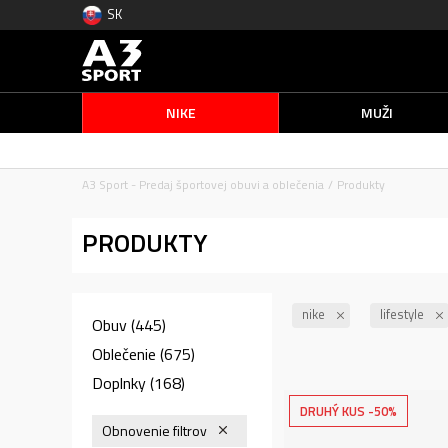
SK
NIKE
MUŽI
A3 Sport - Predaj športovej obuvi a oblečenia
Produkty
PRODUKTY
nike
lifestyle
Obuv
(445)
Oblečenie
(675)
Doplnky
(168)
DRUHÝ KUS -50%
Obnovenie filtrov