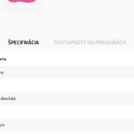
ŠPECIFIKÁCIA
DOSTUPNOSŤ NA PREDAJŇÁCH
ota
ky
- dievčatá
yle