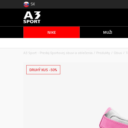
SK
NIKE
MUŽI
A3 Sport - Predaj športovej obuvi a oblečenia
Produkty
Obuv
T
DRUHÝ KUS -50%