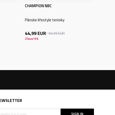
CHAMPION NBC
Pánske lifestyle tenisky
44,99
EUR
55,99
EUR
Zľava
19
%
EWSLETTER
SIGN IN