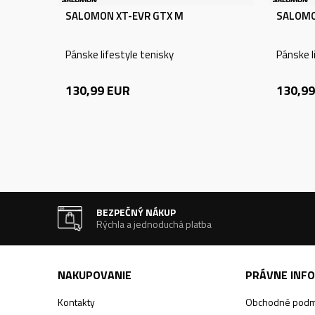
SALOMON XT-EVR GTX M
SALOMO
Pánske lifestyle tenisky
Pánske l
130,99
EUR
130,99
BEZPEČNÝ NÁKUP
Rýchla a jednoduchá platba
NAKUPOVANIE
PRÁVNE INF
Kontakty
Obchodné podm