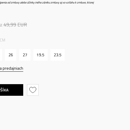
penia od zmluvy alebo účinky iného zániku zmluvy aj vo vzťahu k zmluve, ktorej
u:
49,99
EUR
 CM
26
27
19.5
23.5
a predajniach
OŠÍKA