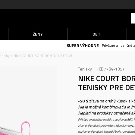
ŽENY
DETI
SUPER VÝHODNE
Privátne a licenčné značky za super cenu
enisky
Nike COURT BOROUGH MID 2 (TDV)
Tenisky
CD7784-135
NIKE COURT BOR
TENISKY PRE DE
-50 %
zľava na druhý kúsok s 
Nie je možné kombinovať s iným
Neplatí na produkty označené a
Pri kúpe uvedeného produktu so zľavou 50%, k
zľavnený produkt predmetom kúpnej zmluvy, k
nezľavnený produkt. Kupujúci berie na vedomi