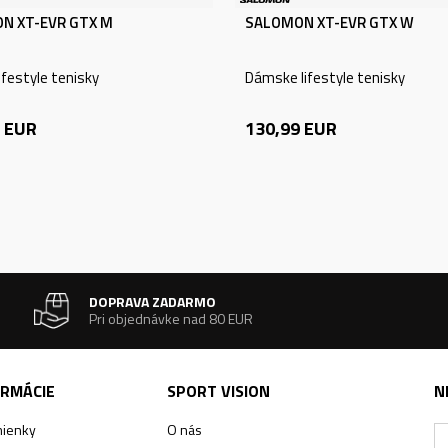
N XT-EVR GTX M
SALOMON XT-EVR GTX W
ifestyle tenisky
Dámske lifestyle tenisky
EUR
130,99
EUR
DOPRAVA ZADARMO
Pri objednávke nad 80 EUR
ORMÁCIE
SPORT VISION
N
ienky
O nás