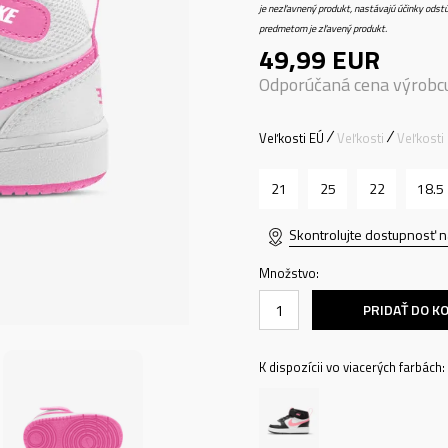
je nezľavnený produkt, nastávajú účinky odstú
predmetom je zľavený produkt.
49,99
EUR
Odporúčaná cena výrobc
Veľkosti EÚ
Veľkosti
Veľkosti
21
25
22
18.5
Skontrolujte dostupnosť n
Množstvo:
PRIDAŤ DO K
K dispozícii vo viacerých farbách: