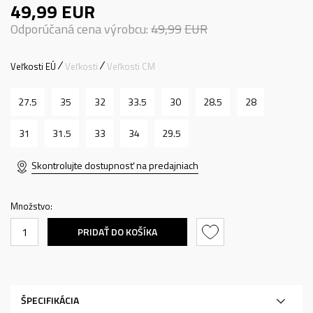
49,99
EUR
Odporúčaná cena výrobcu:
49,99
EUR
Veľkosti EÚ
Veľkosti
Veľkosti CM
27.5
35
32
33.5
30
28.5
28
31
31.5
33
34
29.5
Skontrolujte dostupnosť na predajniach
Množstvo:
PRIDAŤ DO KOŠÍKA
ŠPECIFIKÁCIA