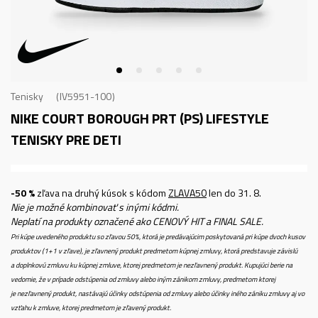
Tenisky
IV5951-100
NIKE COURT BOROUGH PRT (PS)
LIFESTYLE
TENISKY PRE DETI
-50 %
zľava na druhý kúsok s kódom
ZLAVA50
len do 31. 8.
Nie je možné kombinovať s inými kódmi.
Neplatí na produkty označené ako CENOVÝ HIT a FINAL SALE.
Pri kúpe uvedeného produktu so zľavou 50%, ktorá je predávajúcim poskytovaná pri kúpe dvoch kusov
produktov (1+1 v zľave), je zľavnený produkt predmetom kúpnej zmluvy, ktorá predstavuje závislú
a doplnkovú zmluvu ku kúpnej zmluve, ktorej predmetom je nezľavnený produkt. Kupujúci berie na
vedomie, že v prípade odstúpenia od zmluvy alebo iným zánikom zmluvy, predmetom ktorej
je nezľavnený produkt, nastávajú účinky odstúpenia od zmluvy alebo účinky iného zániku zmluvy aj vo
vzťahu k zmluve, ktorej predmetom je zľavený produkt.