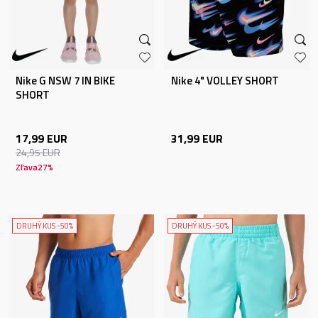
Nike G NSW 7 IN BIKE
Nike 4" VOLLEY SHORT
SHORT
17,99
EUR
31,99
EUR
24,95
EUR
Zľava
27
%
DRUHÝ KUS -50%
DRUHÝ KUS -50%