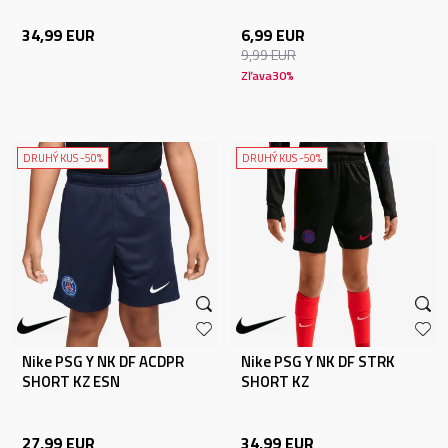
34,99
EUR
6,99
EUR
9,99
EUR
Zľava
30
%
DRUHÝ KUS -50%
DRUHÝ KUS -50%
Nike PSG Y NK DF ACDPR
Nike PSG Y NK DF STRK
SHORT KZ ESN
SHORT KZ
27,99
EUR
34,99
EUR