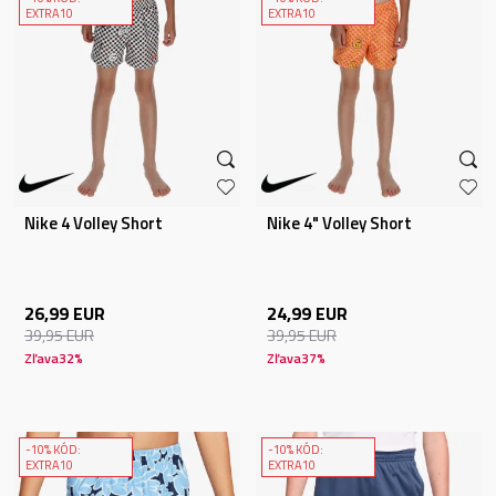
EXTRA10
EXTRA10
Nike 4 Volley Short
Nike 4" Volley Short
26,99
EUR
24,99
EUR
39,95
EUR
39,95
EUR
Zľava
32
%
Zľava
37
%
-10% KÓD:
-10% KÓD:
EXTRA10
EXTRA10