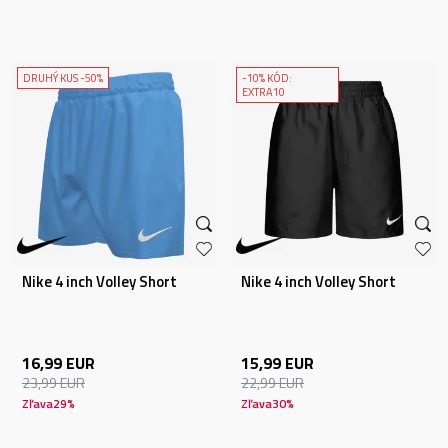
DRUHÝ KUS -50%
-10% KÓD:
EXTRA10
Nike 4 inch Volley Short
Nike 4 inch Volley Short
16,99
EUR
15,99
EUR
23,99
EUR
22,99
EUR
Zľava
29
%
Zľava
30
%