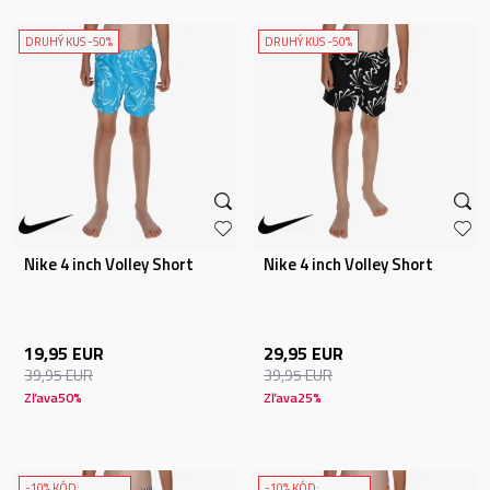
DRUHÝ KUS -50%
DRUHÝ KUS -50%
Nike 4 inch Volley Short
Nike 4 inch Volley Short
19,95
EUR
29,95
EUR
39,95
EUR
39,95
EUR
Zľava
50
%
Zľava
25
%
-10% KÓD:
-10% KÓD: