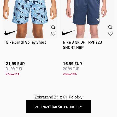
Nike 5 inch Volley Short
Nike B NK DF TRPHY23
SHORT HBR
21,99
EUR
16,99
EUR
31,99
EUR
20,99
EUR
Zľava
31
%
Zľava
19
%
Zobrazené
24
z
61
Položky
ZOBRAZIŤ ĎALŠIE PRODUKTY