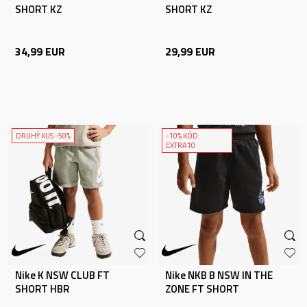
SHORT KZ
SHORT KZ
34,99
EUR
29,99
EUR
DRUHÝ KUS -50%
-10% KÓD:
EXTRA10
Nike K NSW CLUB FT
Nike NKB B NSW IN THE
SHORT HBR
ZONE FT SHORT