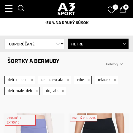
0
0
-50 % NA DRUHÝ KÚSOK
FILTRE
ŠORTKY A BERMUDY
Položky
61
deti-chlapci
deti-dievcata
nike
mladez
deti-male-deti
dojcata
-10% KÓD:
DRUHÝ KUS -50%
EXTRA10