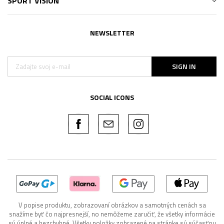
SPORT VISION
NEWSLETTER
SIGN IN
SOCIAL ICONS
V popise produktu, zobrazovaní obrázkov a samotných cenách sa
snažíme byť čo najpresnejší, no nemôžeme zaručiť, že všetky informácie
sú úplné a bezchybné. Všetky položky zobrazené na stránke sú súčasťou