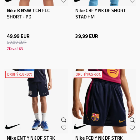
Nike B NSW TCH FLC
Nike CBF Y NK DF SHORT
SHORT - PD
STAD HM
49,99
EUR
39,99
EUR
59,99
EUR
Zľava
16
%
DRUHÝ KUS -50%
DRUHÝ KUS -50%
Nike ENT Y NK DF STRK
Nike FCB Y NK DF STRK