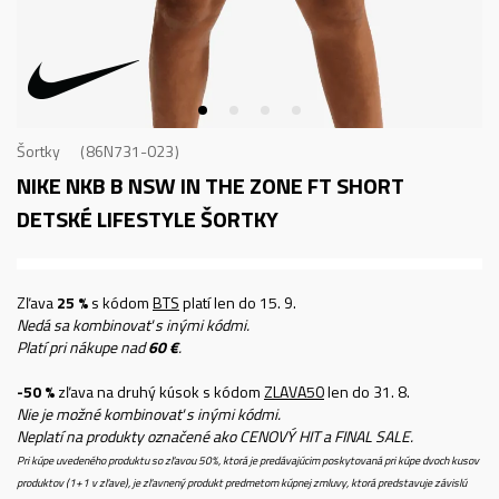
Šortky
86N731-023
NIKE NKB B NSW IN THE ZONE FT SHORT
DETSKÉ LIFESTYLE ŠORTKY
Zľava
25 %
s kódom
BTS
platí len do 15. 9.
Nedá sa kombinovať s inými kódmi.
Platí pri nákupe nad
60 €
.
-50 %
zľava na druhý kúsok s kódom
ZLAVA50
len do 31. 8.
Nie je možné kombinovať s inými kódmi.
Neplatí na produkty označené ako CENOVÝ HIT a FINAL SALE.
Pri kúpe uvedeného produktu so zľavou 50%, ktorá je predávajúcim poskytovaná pri kúpe dvoch kusov
produktov (1+1 v zľave), je zľavnený produkt predmetom kúpnej zmluvy, ktorá predstavuje závislú