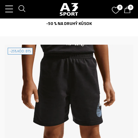
0
0
-50 % NA DRUHÝ KÚSOK
-25% KÓD: BTS