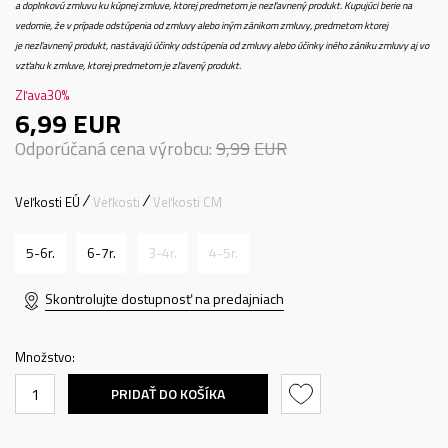
a doplnkovú zmluvu ku kúpnej zmluve, ktorej predmetom je nezľavnený produkt. Kupujúci berie na
vedomie, že v prípade odstúpenia od zmluvy alebo iným zánikom zmluvy, predmetom ktorej
je nezľavnený produkt, nastávajú účinky odstúpenia od zmluvy alebo účinky iného zániku zmluvy aj vo
vzťahu k zmluve, ktorej predmetom je zľavený produkt.
Zľava
30
%
6,99
EUR
Odporúčaná cena výrobcu:
9,99
EUR
Veľkosti EÚ
Veľkosti
Veľkosti CM
5-6r.
6-7r.
3-4r.
4-5r.
Skontrolujte dostupnosť na predajniach
Množstvo:
PRIDAŤ DO KOŠÍKA