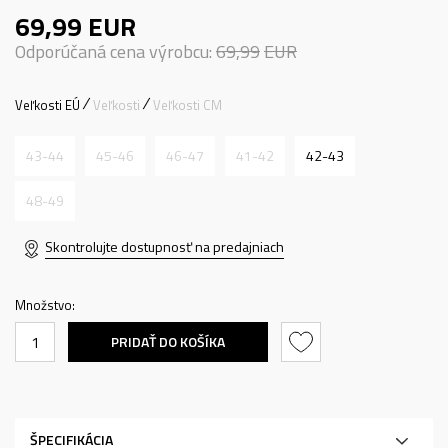
69,99
EUR
Odporúčaná cena výrobcu:
69,99
EUR
Veľkosti EÚ
Veľkosti
Veľkosti CM
43-44
45-46
46-47
41-42
42-43
48-49
Skontrolujte dostupnosť na predajniach
Množstvo:
PRIDAŤ DO KOŠÍKA
ŠPECIFIKÁCIA