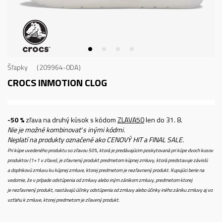
Šľapky
209964-0DA
CROCS INMOTION CLOG
-50 %
zľava na druhý kúsok s kódom
ZLAVA50
len do 31. 8.
Nie je možné kombinovať s inými kódmi.
Neplatí na produkty označené ako CENOVÝ HIT a FINAL SALE.
Pri kúpe uvedeného produktu so zľavou 50%, ktorá je predávajúcim poskytovaná pri kúpe dvoch kusov
produktov (1+1 v zľave), je zľavnený produkt predmetom kúpnej zmluvy, ktorá predstavuje závislú
a doplnkovú zmluvu ku kúpnej zmluve, ktorej predmetom je nezľavnený produkt. Kupujúci berie na
vedomie, že v prípade odstúpenia od zmluvy alebo iným zánikom zmluvy, predmetom ktorej
je nezľavnený produkt, nastávajú účinky odstúpenia od zmluvy alebo účinky iného zániku zmluvy aj vo
vzťahu k zmluve, ktorej predmetom je zľavený produkt.