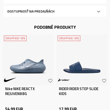
DOSTUPNOSŤ NA PREDAJŇÁCH
PODOBNÉ PRODUKTY
DRUHÝ KUS -50%
DRUHÝ KUS -50%
Nike NIKE REACTX
RIDER RIDER STEP SLIDE
REJUVEN8 BG
KIDS
54,99
EUR
17,99
EUR