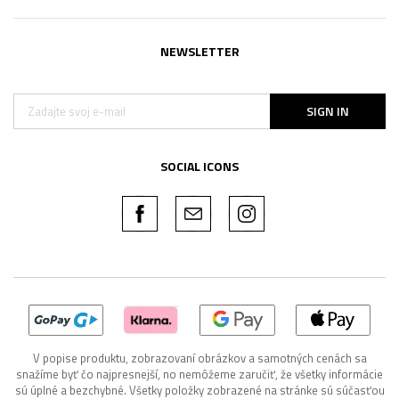
NEWSLETTER
SIGN IN
SOCIAL ICONS
V popise produktu, zobrazovaní obrázkov a samotných cenách sa
snažíme byť čo najpresnejší, no nemôžeme zaručiť, že všetky informácie
sú úplné a bezchybné. Všetky položky zobrazené na stránke sú súčasťou