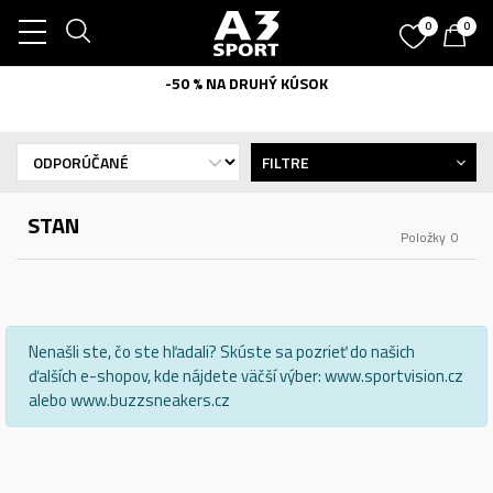
0
0
-50 % NA DRUHÝ KÚSOK
FILTRE
STAN
Položky
0
Nenašli ste, čo ste hľadali? Skúste sa pozrieť do našich
ďalších e-shopov, kde nájdete väčší výber: www.sportvision.cz
alebo www.buzzsneakers.cz