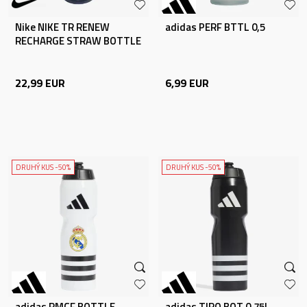
Nike NIKE TR RENEW
adidas PERF BTTL 0,5
RECHARGE STRAW BOTTLE
24 O
22,99
EUR
6,99
EUR
DRUHÝ KUS -50%
DRUHÝ KUS -50%
adidas RMCF BOTTLE
adidas TIRO BOT 0.75L