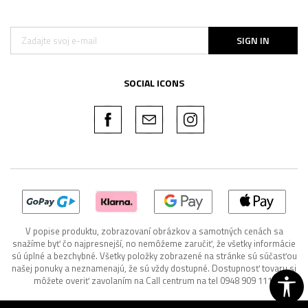
SIGN IN
SOCIAL ICONS
V popise produktu, zobrazovaní obrázkov a samotných cenách sa
snažíme byť čo najpresnejší, no nemôžeme zaručiť, že všetky informácie
sú úplné a bezchybné. Všetky položky zobrazené na stránke sú súčasťou
našej ponuky a neznamenajú, že sú vždy dostupné. Dostupnosť tovaru si
môžete overiť zavolaním na Call centrum na tel 0948 909 111.