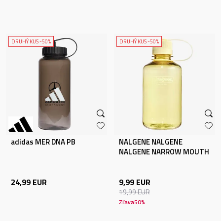
DRUHÝ KUS -50%
DRUHÝ KUS -50%
adidas MER DNA PB
NALGENE NALGENE
NALGENE NARROW MOUTH
500ML BUTTER SUSTAI
24,99
EUR
9,99
EUR
19,99
EUR
Zľava
50
%