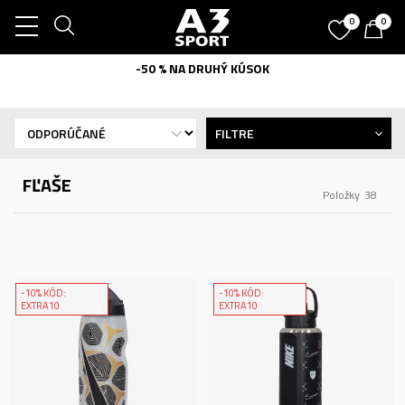
0
0
-50 % NA DRUHÝ KÚSOK
FILTRE
FĽAŠE
Položky
38
-10% KÓD:
-10% KÓD:
EXTRA10
EXTRA10