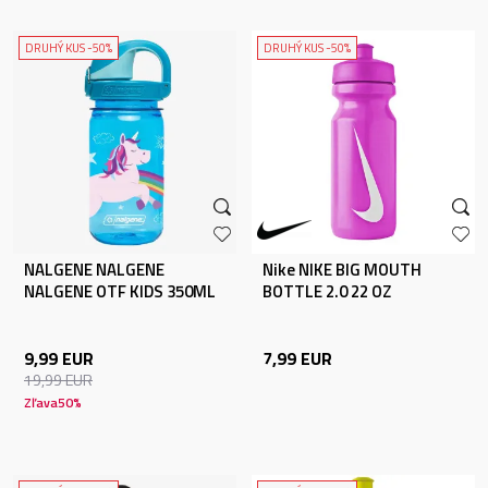
DRUHÝ KUS -50%
DRUHÝ KUS -50%
NALGENE NALGENE
Nike NIKE BIG MOUTH
NALGENE OTF KIDS 350ML
BOTTLE 2.0 22 OZ
BLUE UNICORN SUST
9,99
EUR
7,99
EUR
19,99
EUR
Zľava
50
%