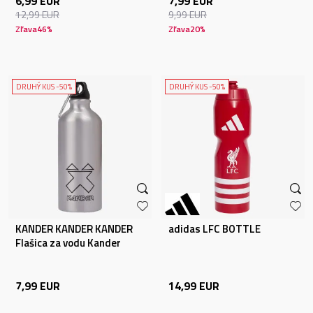
6,99
EUR
7,99
EUR
12,99
EUR
9,99
EUR
Zľava
46
%
Zľava
20
%
DRUHÝ KUS -50%
DRUHÝ KUS -50%
KANDER KANDER KANDER
adidas LFC BOTTLE
Flašica za vodu Kander
600ml
7,99
EUR
14,99
EUR