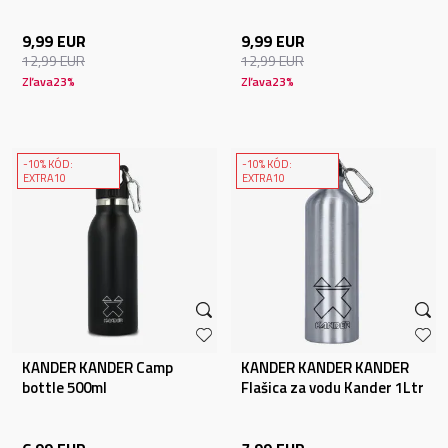
9,99
EUR
9,99
EUR
12,99
EUR
12,99
EUR
Zľava
23
%
Zľava
23
%
-10% KÓD:
-10% KÓD:
EXTRA10
EXTRA10
KANDER KANDER Camp
KANDER KANDER KANDER
bottle 500ml
Flašica za vodu Kander 1Ltr
Alu B