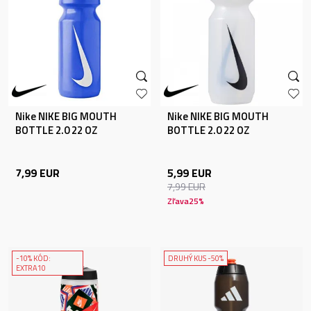
Nike NIKE BIG MOUTH
Nike NIKE BIG MOUTH
BOTTLE 2.0 22 OZ
BOTTLE 2.0 22 OZ
CLEAR/BL
7,99
EUR
5,99
EUR
7,99
EUR
Zľava
25
%
-10% KÓD:
DRUHÝ KUS -50%
EXTRA10