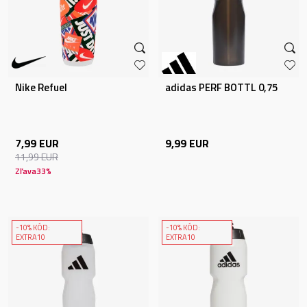
Nike Refuel
adidas PERF BOTTL 0,75
7,99
EUR
9,99
EUR
11,99
EUR
Zľava
33
%
-10% KÓD:
-10% KÓD:
EXTRA10
EXTRA10