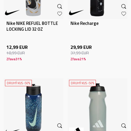
Nike NIKE REFUEL BOTTLE
Nike Recharge
LOCKING LID 32 OZ
12,99
EUR
29,99
EUR
18,99
EUR
37,99
EUR
Zľava
31
%
Zľava
21
%
DRUHÝ KUS -50%
DRUHÝ KUS -50%