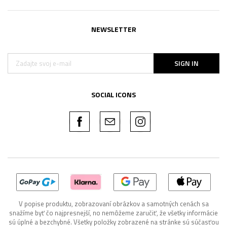
NEWSLETTER
SIGN IN
SOCIAL ICONS
V popise produktu, zobrazovaní obrázkov a samotných cenách sa
snažíme byť čo najpresnejší, no nemôžeme zaručiť, že všetky informácie
sú úplné a bezchybné. Všetky položky zobrazené na stránke sú súčasťou