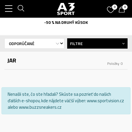
0
0
-50 % NA DRUHÝ KÚSOK
FILTRE
JAR
Položky
0
Nenašli ste, čo ste hľadali? Skúste sa pozrieť do našich
ďalších e-shopov, kde nájdete väčší výber: www.sportvision.cz
alebo www.buzzsneakers.cz