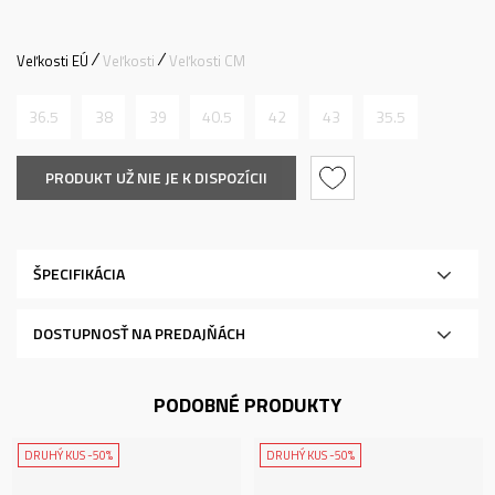
Veľkosti EÚ
Veľkosti
Veľkosti CM
36.5
38
39
40.5
42
43
35.5
PRODUKT UŽ NIE JE K DISPOZÍCII
ŠPECIFIKÁCIA
DOSTUPNOSŤ NA PREDAJŇÁCH
PODOBNÉ PRODUKTY
DRUHÝ KUS -50%
DRUHÝ KUS -50%