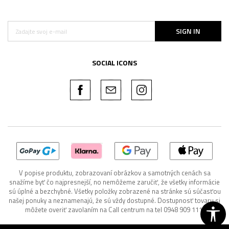
SIGN IN
SOCIAL ICONS
V popise produktu, zobrazovaní obrázkov a samotných cenách sa
snažíme byť čo najpresnejší, no nemôžeme zaručiť, že všetky informácie
sú úplné a bezchybné. Všetky položky zobrazené na stránke sú súčasťou
našej ponuky a neznamenajú, že sú vždy dostupné. Dostupnosť tovaru si
môžete overiť zavolaním na Call centrum na tel 0948 909 111.