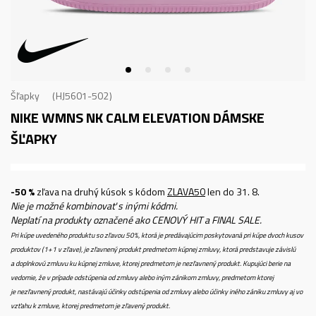
Šľapky
HJ5601-502
NIKE WMNS NK CALM ELEVATION
DÁMSKE
ŠĽAPKY
-50 %
zľava na druhý kúsok s kódom
ZLAVA50
len do 31. 8.
Nie je možné kombinovať s inými kódmi.
Neplatí na produkty označené ako CENOVÝ HIT a FINAL SALE.
Pri kúpe uvedeného produktu so zľavou 50%, ktorá je predávajúcim poskytovaná pri kúpe dvoch kusov
produktov (1+1 v zľave), je zľavnený produkt predmetom kúpnej zmluvy, ktorá predstavuje závislú
a doplnkovú zmluvu ku kúpnej zmluve, ktorej predmetom je nezľavnený produkt. Kupujúci berie na
vedomie, že v prípade odstúpenia od zmluvy alebo iným zánikom zmluvy, predmetom ktorej
je nezľavnený produkt, nastávajú účinky odstúpenia od zmluvy alebo účinky iného zániku zmluvy aj vo
vzťahu k zmluve, ktorej predmetom je zľavený produkt.