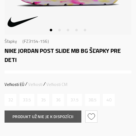
Šľapky
FZ3154-156
NIKE JORDAN POST SLIDE MB BG
ŠĽAPKY PRE
DETI
Veľkosti EÚ
Veľkosti
Veľkosti CM
32
33.5
35
36
37.5
38.5
40
PRODUKT UŽ NIE JE K DISPOZÍCII