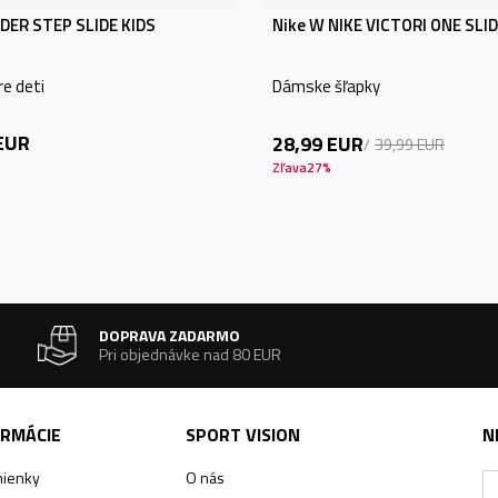
IDER STEP SLIDE KIDS
Nike W NIKE VICTORI ONE SLI
re deti
Dámske šľapky
EUR
28,99
EUR
39,99
EUR
Zľava
27
%
DOPRAVA ZADARMO
Pri objednávke nad 80 EUR
ORMÁCIE
SPORT VISION
N
ienky
O nás