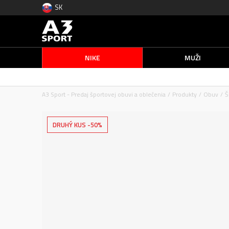
SK
NIKE
MUŽI
A3 Sport - Predaj športovej obuvi a oblečenia
Produkty
Obuv
Š
DRUHÝ KUS -50%