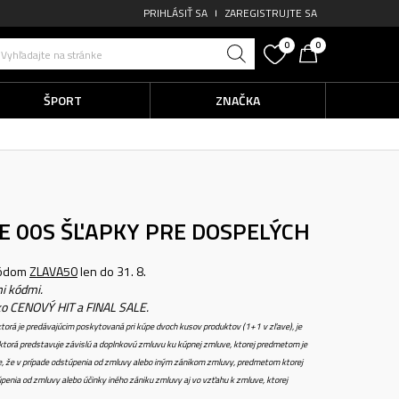
PRIHLÁSIŤ SA
ZAREGISTRUJTE SA
0
0
Vyhľadajte na stránke
ŠPORT
ZNAČKA
TE 00S
ŠĽAPKY PRE DOSPELÝCH
kódom
ZLAVA50
len do 31. 8.
i kódmi.
ko CENOVÝ HIT a FINAL SALE.
torá je predávajúcim poskytovaná pri kúpe dvoch kusov produktov (1+1 v zľave), je
torá predstavuje závislú a doplnkovú zmluvu ku kúpnej zmluve, ktorej predmetom je
e, že v prípade odstúpenia od zmluvy alebo iným zánikom zmluvy, predmetom ktorej
penia od zmluvy alebo účinky iného zániku zmluvy aj vo vzťahu k zmluve, ktorej