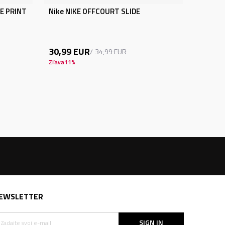
DE PRINT
Nike NIKE OFFCOURT SLIDE
30,99
EUR
34,99
EUR
Zľava
11
%
EWSLETTER
SIGN IN