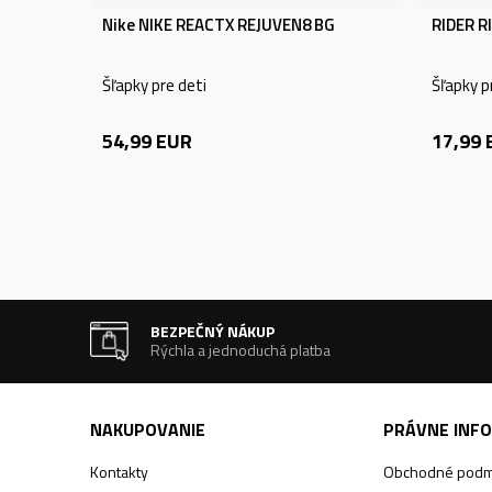
Nike NIKE REACTX REJUVEN8 BG
RIDER R
Šľapky pre deti
Šľapky p
54,99
EUR
17,99
BEZPEČNÝ NÁKUP
Rýchla a jednoduchá platba
NAKUPOVANIE
PRÁVNE INF
Kontakty
Obchodné podm