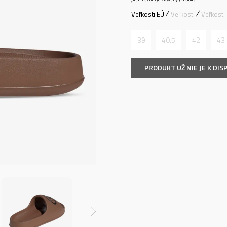
Veľkosti EÚ
Veľkosti
Veľkosti
39
40.5
42
43
PRODUKT UŽ NIE JE K DISP