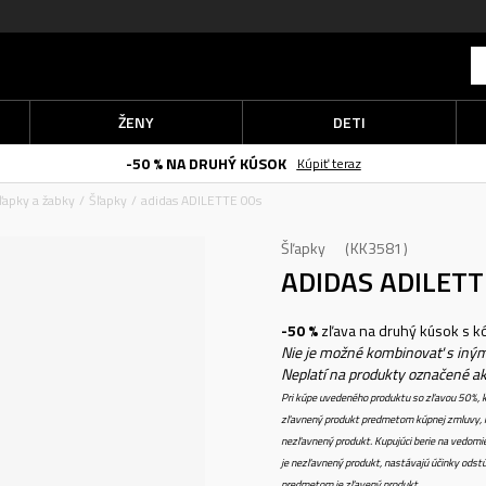
ŽENY
DETI
-50 % NA DRUHÝ KÚSOK
Kúpiť teraz
ľapky a žabky
Šľapky
adidas ADILETTE 00s
Šľapky
KK3581
ADIDAS ADILET
-50 %
zľava na druhý kúsok s 
Nie je možné kombinovať s iným
Neplatí na produkty označené a
Pri kúpe uvedeného produktu so zľavou 50%, k
zľavnený produkt predmetom kúpnej zmluvy, k
nezľavnený produkt. Kupujúci berie na vedomi
je nezľavnený produkt, nastávajú účinky odstú
predmetom je zľavený produkt.