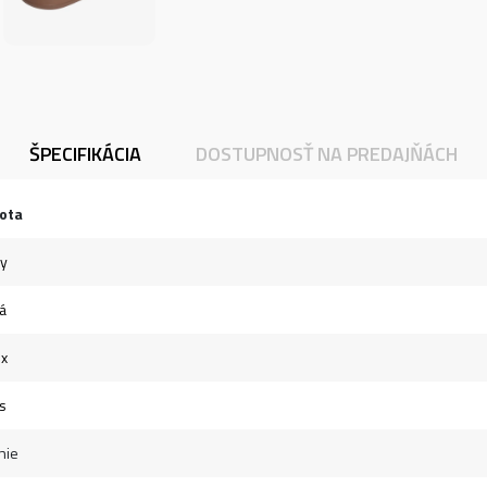
ŠPECIFIKÁCIA
DOSTUPNOSŤ NA PREDAJŇÁCH
ota
ky
á
ex
s
nie