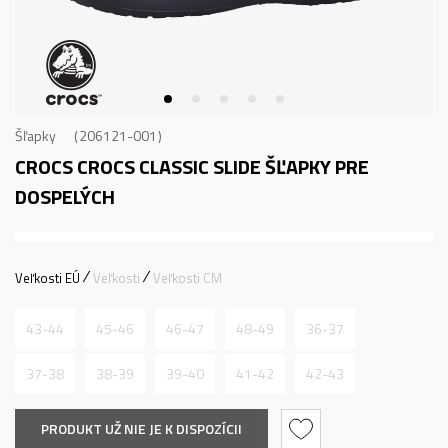
Šľapky
206121-001
CROCS CROCS CLASSIC SLIDE
ŠĽAPKY PRE
DOSPELÝCH
Veľkosti EÚ
Veľkosti
Veľkosti CM
43-44
45-46
46-47
48-49
36-37
37-38
38-39
39-40
41-42
42-43
PRODUKT UŽ NIE JE K DISPOZÍCII