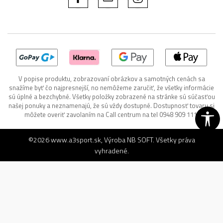
V popise produktu, zobrazovaní obrázkov a samotných cenách sa
snažíme byť čo najpresnejší, no nemôžeme zaručiť, že všetky informácie
sú úplné a bezchybné. Všetky položky zobrazené na stránke sú súčasťou
našej ponuky a neznamenajú, že sú vždy dostupné. Dostupnosť tovaru si
môžete overiť zavolaním na Call centrum na tel 0948 909 111.
©2026
www.a3sport.sk
, Výroba
NB SOFT
. Všetky práva
vyhradené.