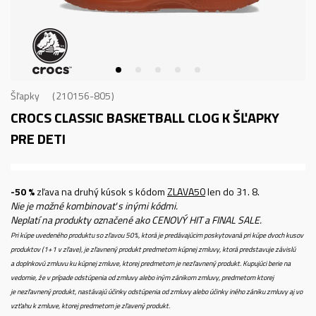
Šľapky
210156-805
CROCS CLASSIC BASKETBALL CLOG K
ŠĽAPKY
PRE DETI
-50 %
zľava na druhý kúsok s kódom
ZLAVA50
len do 31. 8.
Nie je možné kombinovať s inými kódmi.
Neplatí na produkty označené ako CENOVÝ HIT a FINAL SALE.
Pri kúpe uvedeného produktu so zľavou 50%, ktorá je predávajúcim poskytovaná pri kúpe dvoch kusov
produktov (1+1 v zľave), je zľavnený produkt predmetom kúpnej zmluvy, ktorá predstavuje závislú
a doplnkovú zmluvu ku kúpnej zmluve, ktorej predmetom je nezľavnený produkt. Kupujúci berie na
vedomie, že v prípade odstúpenia od zmluvy alebo iným zánikom zmluvy, predmetom ktorej
je nezľavnený produkt, nastávajú účinky odstúpenia od zmluvy alebo účinky iného zániku zmluvy aj vo
vzťahu k zmluve, ktorej predmetom je zľavený produkt.