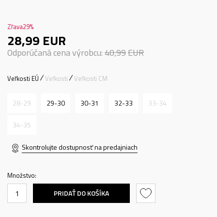
Zľava
29
%
28,99
EUR
Odporúčaná cena výrobcu:
40,99
EUR
Veľkosti EÚ
Veľkosti
Veľkosti CM
28-29
29-30
30-31
32-33
33-34
34-35
Skontrolujte dostupnosť na predajniach
Množstvo:
PRIDAŤ DO KOŠÍKA