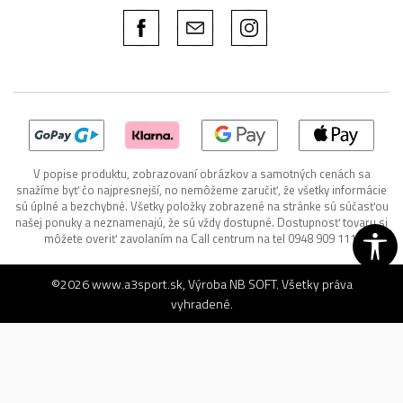
V popise produktu, zobrazovaní obrázkov a samotných cenách sa
snažíme byť čo najpresnejší, no nemôžeme zaručiť, že všetky informácie
sú úplné a bezchybné. Všetky položky zobrazené na stránke sú súčasťou
našej ponuky a neznamenajú, že sú vždy dostupné. Dostupnosť tovaru si
môžete overiť zavolaním na Call centrum na tel 0948 909 111.
©2026
www.a3sport.sk
, Výroba
NB SOFT
. Všetky práva
vyhradené.