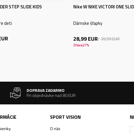
IDER STEP SLIDE KIDS
Nike W NIKE VICTORI ONE SLI
re deti
Dámske šľapky
EUR
28,99
EUR
39,99
EUR
Zľava
27
%
DOPRAVA ZADARMO
Pri objednávke nad 80 EUR
ORMÁCIE
SPORT VISION
N
ienky
O nás