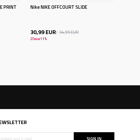
DE PRINT
Nike NIKE OFFCOURT SLIDE
30,99
EUR
34,99
EUR
Zľava
11
%
EWSLETTER
SIGN IN