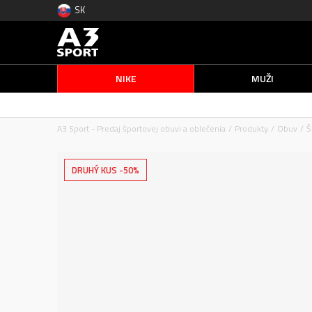
SK
NIKE
MUŽI
A3 Sport - Predaj športovej obuvi a oblečenia
Produkty
Obuv
Š
DRUHÝ KUS -50%