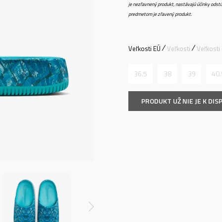
je nezľavnený produkt, nastávajú účinky odstú
predmetom je zľavený produkt.
Veľkosti EÚ
Veľkosti
Veľkosti
36.5
38
39
40.
PRODUKT UŽ NIE JE K DISP