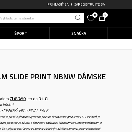
PRIHLÁSIŤ SA
ZAREGISTRUJTE SA
0
0
Vyhľadajte na stránke
ŠPORT
ZNAČKA
ALM SLIDE PRINT NBNW
DÁMSKE
kódom
ZLAVA50
len do 31. 8.
i kódmi.
ko CENOVÝ HIT a FINAL SALE.
torá je predávajúcim poskytovaná pri kúpe dvoch kusov produktov (1+1 v zľave), je
torá predstavuje závislú a doplnkovú zmluvu ku kúpnej zmluve, ktorej predmetom je
e, že v prípade odstúpenia od zmluvy alebo iným zánikom zmluvy, predmetom ktorej