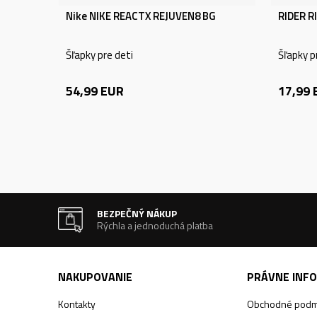
Nike NIKE REACTX REJUVEN8 BG
RIDER R
Šľapky pre deti
Šľapky p
54,99
EUR
17,99
BEZPEČNÝ NÁKUP
Rýchla a jednoduchá platba
NAKUPOVANIE
PRÁVNE INF
Kontakty
Obchodné podm