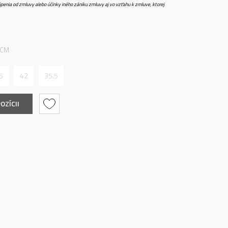
penia od zmluvy alebo účinky iného zániku zmluvy aj vo vzťahu k zmluve, ktorej
 CM
5
42
35.5
OZÍCII