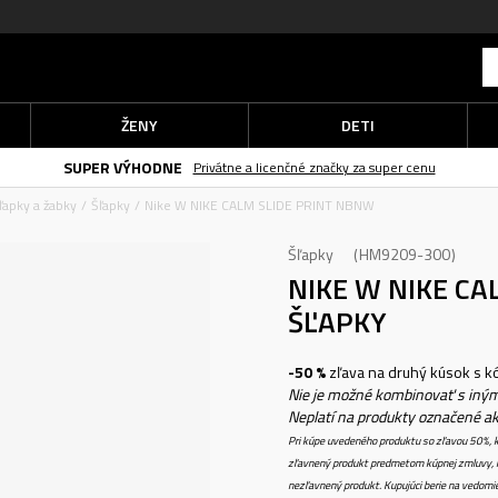
ŽENY
DETI
SUPER VÝHODNE
Privátne a licenčné značky za super cenu
ľapky a žabky
Šľapky
Nike W NIKE CALM SLIDE PRINT NBNW
Šľapky
HM9209-300
NIKE W NIKE C
ŠĽAPKY
-50 %
zľava na druhý kúsok s 
Nie je možné kombinovať s iným
Neplatí na produkty označené a
Pri kúpe uvedeného produktu so zľavou 50%, k
zľavnený produkt predmetom kúpnej zmluvy, k
nezľavnený produkt. Kupujúci berie na vedomi