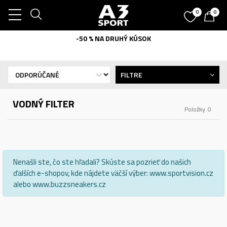
0
0
-50 % NA DRUHÝ KÚSOK
FILTRE
VODNÝ FILTER
Položky
0
Nenašli ste, čo ste hľadali? Skúste sa pozrieť do našich
ďalších e-shopov, kde nájdete väčší výber: www.sportvision.cz
alebo www.buzzsneakers.cz