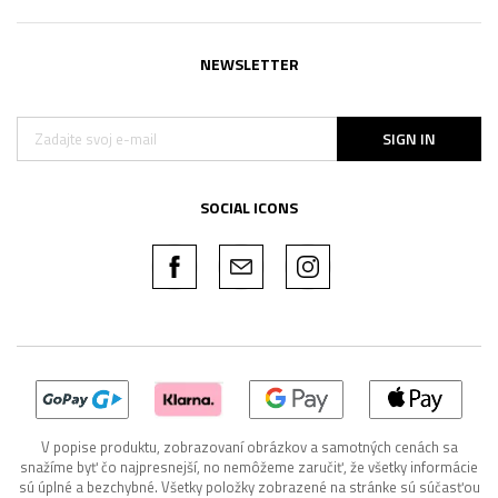
NEWSLETTER
SIGN IN
SOCIAL ICONS
V popise produktu, zobrazovaní obrázkov a samotných cenách sa
snažíme byť čo najpresnejší, no nemôžeme zaručiť, že všetky informácie
sú úplné a bezchybné. Všetky položky zobrazené na stránke sú súčasťou