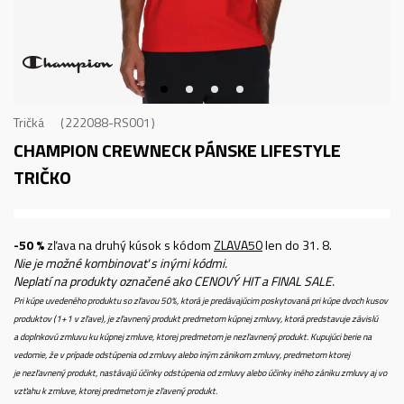
Tričká
222088-RS001
CHAMPION CREWNECK
PÁNSKE LIFESTYLE
TRIČKO
-50 %
zľava na druhý kúsok s kódom
ZLAVA50
len do 31. 8.
Nie je možné kombinovať s inými kódmi.
Neplatí na produkty označené ako CENOVÝ HIT a FINAL SALE.
Pri kúpe uvedeného produktu so zľavou 50%, ktorá je predávajúcim poskytovaná pri kúpe dvoch kusov
produktov (1+1 v zľave), je zľavnený produkt predmetom kúpnej zmluvy, ktorá predstavuje závislú
a doplnkovú zmluvu ku kúpnej zmluve, ktorej predmetom je nezľavnený produkt. Kupujúci berie na
vedomie, že v prípade odstúpenia od zmluvy alebo iným zánikom zmluvy, predmetom ktorej
je nezľavnený produkt, nastávajú účinky odstúpenia od zmluvy alebo účinky iného zániku zmluvy aj vo
vzťahu k zmluve, ktorej predmetom je zľavený produkt.