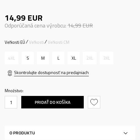
14,99
EUR
Odporúčaná cena výrobcu:
14,99
EUR
Veľkosti EÚ
Veľkosti
Veľkosti CM
4XL
S
M
L
XL
2XL
3XL
Skontrolujte dostupnosť na predajniach
Množstvo:
PRIDAŤ DO KOŠÍKA
O PRODUKTU