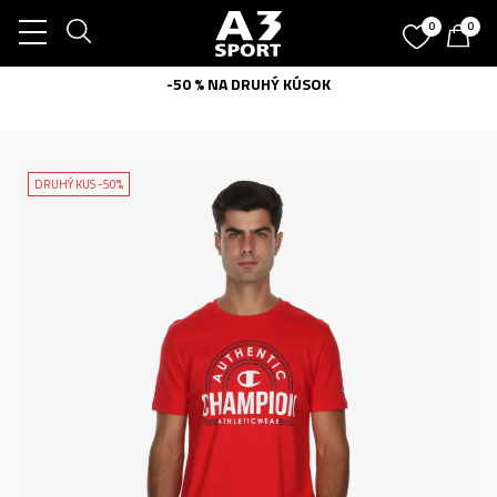
0
0
-50 % NA DRUHÝ KÚSOK
DRUHÝ KUS -50%