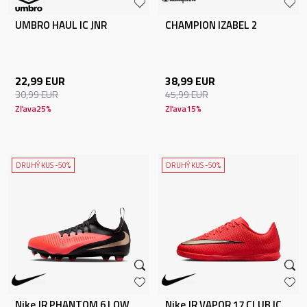
UMBRO HAUL IC JNR
CHAMPION IZABEL 2
22,99
EUR
38,99
EUR
30,99
EUR
45,99
EUR
Zľava
25
%
Zľava
15
%
DRUHÝ KUS -50%
DRUHÝ KUS -50%
Nike JR PHANTOM 6 LOW
Nike JR VAPOR 17 CLUB IC