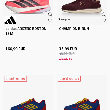
adidas ADIZERO BOSTON
CHAMPION B-RUN
13 M
160,99
EUR
35,99
EUR
45,99
EUR
Zľava
21
%
DRUHÝ KUS -50%
DRUHÝ KUS -50%