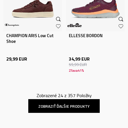
CHAMPION ARIS Low Cut
ELLESSE BORDON
Shoe
29,99
EUR
34,99
EUR
59,99
EUR
Zľava
41
%
Zobrazené
24
z
357
Položky
ZOBRAZIŤ ĎALŠIE PRODUKTY