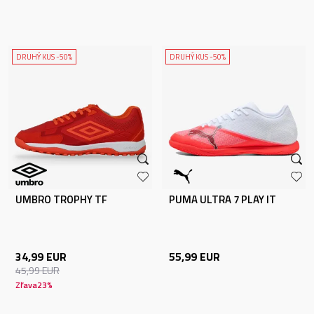
DRUHÝ KUS -50%
DRUHÝ KUS -50%
UMBRO TROPHY TF
PUMA ULTRA 7 PLAY IT
34,99
EUR
55,99
EUR
45,99
EUR
Zľava
23
%