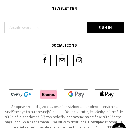
NEWSLETTER
SIGN IN
SOCIAL ICONS
V popise produktu, zobrazovaní obrázkov a samotných cenách sa
snažíme byť čo najpresnejší, no nemôžeme zaručiť, že všetky informácie
sú úplné a bezchybné. Všetky položky zobrazené na stránke sú súčasťou
našej ponuky a neznamenajú, že sú vždy dostupné. Dostupnosť tovaru si
môžete overiť zavolaním na Call centrum na tel 0948 909 111.