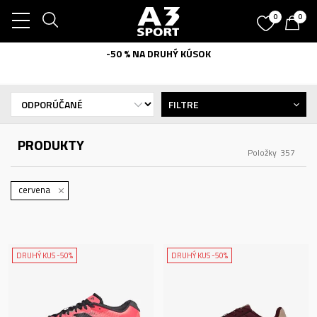
0
0
-50 % NA DRUHÝ KÚSOK
FILTRE
PRODUKTY
Položky
357
cervena
DRUHÝ KUS -50%
DRUHÝ KUS -50%