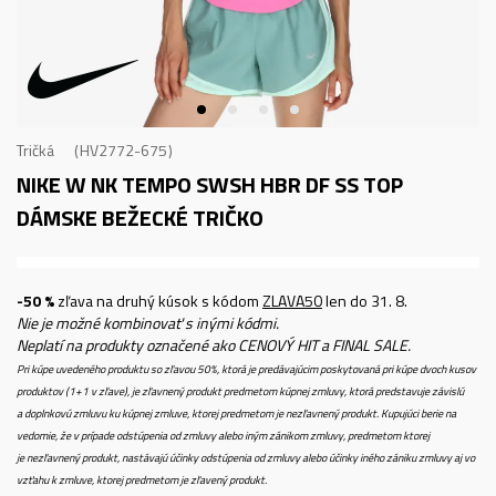
Tričká
HV2772-675
NIKE W NK TEMPO SWSH HBR DF SS TOP
DÁMSKE BEŽECKÉ TRIČKO
-50 %
zľava na druhý kúsok s kódom
ZLAVA50
len do 31. 8.
Nie je možné kombinovať s inými kódmi.
Neplatí na produkty označené ako CENOVÝ HIT a FINAL SALE.
Pri kúpe uvedeného produktu so zľavou 50%, ktorá je predávajúcim poskytovaná pri kúpe dvoch kusov
produktov (1+1 v zľave), je zľavnený produkt predmetom kúpnej zmluvy, ktorá predstavuje závislú
a doplnkovú zmluvu ku kúpnej zmluve, ktorej predmetom je nezľavnený produkt. Kupujúci berie na
vedomie, že v prípade odstúpenia od zmluvy alebo iným zánikom zmluvy, predmetom ktorej
je nezľavnený produkt, nastávajú účinky odstúpenia od zmluvy alebo účinky iného zániku zmluvy aj vo
vzťahu k zmluve, ktorej predmetom je zľavený produkt.