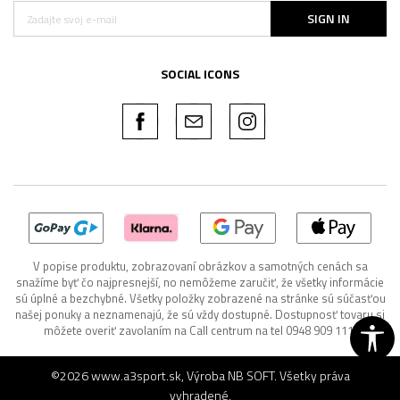
SIGN IN
SOCIAL ICONS
V popise produktu, zobrazovaní obrázkov a samotných cenách sa
snažíme byť čo najpresnejší, no nemôžeme zaručiť, že všetky informácie
sú úplné a bezchybné. Všetky položky zobrazené na stránke sú súčasťou
našej ponuky a neznamenajú, že sú vždy dostupné. Dostupnosť tovaru si
môžete overiť zavolaním na Call centrum na tel 0948 909 111.
©2026
www.a3sport.sk
, Výroba
NB SOFT
. Všetky práva
vyhradené.