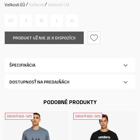
Veľkosti EÚ
Veľkosti
Veľkosti CM
XS
S
M
L
XL
PRODUKT UŽ NIE JE K DISPOZÍCII
ŠPECIFIKÁCIA
DOSTUPNOSŤ NA PREDAJŇÁCH
PODOBNÉ PRODUKTY
DRUHÝ KUS -50%
DRUHÝ KUS -50%