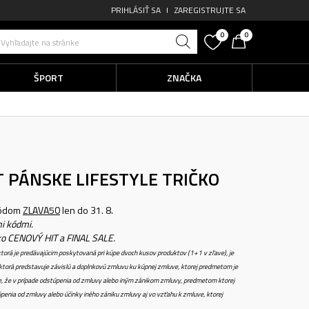
PRIHLÁSIŤ SA
ZAREGISTRUJTE SA
0
0
Vyhľadajte na stránke
ŠPORT
ZNAČKA
T
PÁNSKE LIFESTYLE TRIČKO
kódom
ZLAVA50
len do 31. 8.
i kódmi.
ko CENOVÝ HIT a FINAL SALE.
torá je predávajúcim poskytovaná pri kúpe dvoch kusov produktov (1+1 v zľave), je
torá predstavuje závislú a doplnkovú zmluvu ku kúpnej zmluve, ktorej predmetom je
e, že v prípade odstúpenia od zmluvy alebo iným zánikom zmluvy, predmetom ktorej
penia od zmluvy alebo účinky iného zániku zmluvy aj vo vzťahu k zmluve, ktorej