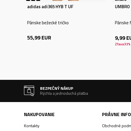
adidas adi365 HYB T UF
UMBRO 
Pánske bežecké tričko
Pánske f
55,99
EUR
9,99
E
Zľava
33
%
BEZPEČNÝ NÁKUP
Rýchla a jednoduchá platba
NAKUPOVANIE
PRÁVNE INF
Kontakty
Obchodné podm