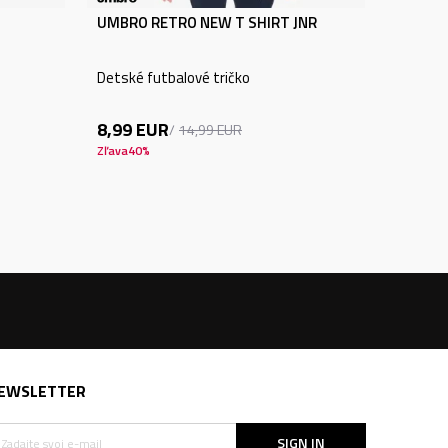
UMBRO RETRO NEW T SHIRT JNR
Detské futbalové tričko
8,99
EUR
14,99
EUR
Zľava
40
%
EWSLETTER
SIGN IN