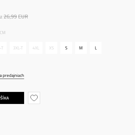
u:
26,99
EUR
 CM
-T
3XL-T
4XL
XS
S
M
L
a predajniach
OŠÍKA