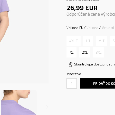
26,99
EUR
Odporúčaná cena výrobc
Veľkosti EÚ
Veľkosti
Veľkosti
4XL-T
L-T
M-T
S
XL
2XL
3XL
Skontrolujte dostupnosť n
Množstvo:
PRIDAŤ DO K