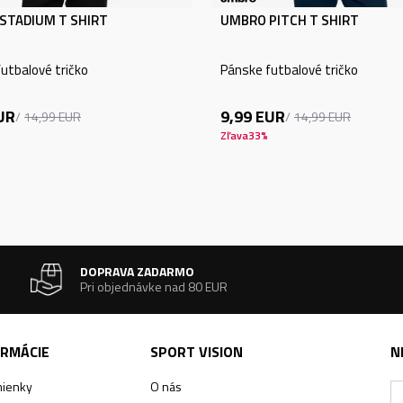
STADIUM T SHIRT
UMBRO PITCH T SHIRT
utbalové tričko
Pánske futbalové tričko
UR
9,99
EUR
14,99
EUR
14,99
EUR
Zľava
33
%
DOPRAVA ZADARMO
Pri objednávke nad 80 EUR
ORMÁCIE
SPORT VISION
N
ienky
O nás