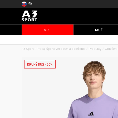
SK
NIKE
MUŽI
A3 Sport - Predaj športovej obuvi a oblečenia
Produkty
Oblečeni
DRUHÝ KUS -50%