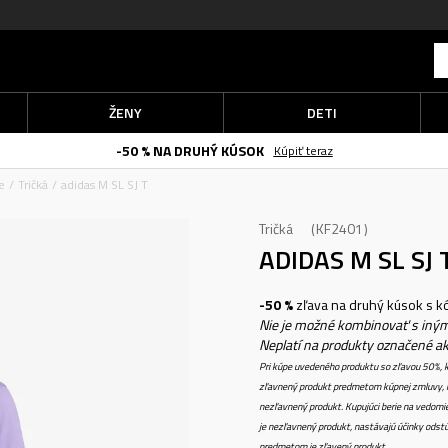
ŽENY
DETI
-50 % NA DRUHÝ KÚSOK
Kúpiť teraz
e
Tričká
adidas M SL SJ T
Tričká
KF2401
ADIDAS M SL SJ 
-50 %
zľava na druhý kúsok s 
Nie je možné kombinovať s iným
Neplatí na produkty označené a
Pri kúpe uvedeného produktu so zľavou 50%, k
zľavnený produkt predmetom kúpnej zmluvy, k
nezľavnený produkt. Kupujúci berie na vedomi
je nezľavnený produkt, nastávajú účinky odstú
predmetom je zľavený produkt.