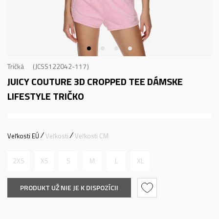
Tričká
JCSS122042-117
JUICY COUTURE 3D CROPPED TEE
DÁMSKE
LIFESTYLE TRIČKO
Veľkosti EÚ
Veľkosti
Veľkosti CM
2XS
XS
S
M
L
XL
PRODUKT UŽ NIE JE K DISPOZÍCII