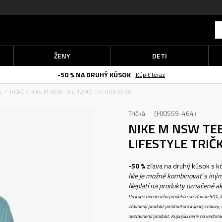
ŽENY
DETI
-50 % NA DRUHÝ KÚSOK
Kúpiť teraz
e
Tričká
Nike M NSW TEE 12MO FUTURA SP25
Tričká
HJ0559-464
NIKE M NSW TE
LIFESTYLE TRIČ
-50 %
zľava na druhý kúsok s 
Nie je možné kombinovať s iným
Neplatí na produkty označené a
Pri kúpe uvedeného produktu so zľavou 50%, k
zľavnený produkt predmetom kúpnej zmluvy, k
nezľavnený produkt. Kupujúci berie na vedomi