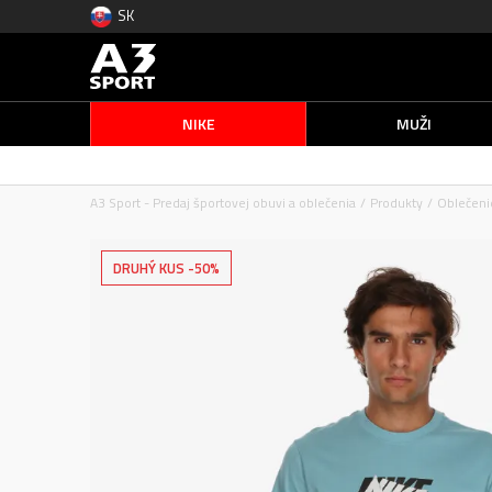
SK
NIKE
MUŽI
A3 Sport - Predaj športovej obuvi a oblečenia
Produkty
Oblečeni
DRUHÝ KUS -50%