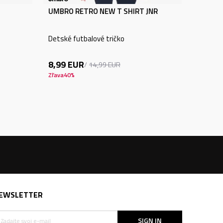
UMBRO RETRO NEW T SHIRT JNR
Detské futbalové tričko
8,99
EUR
14,99
EUR
Zľava
40
%
EWSLETTER
SIGN IN