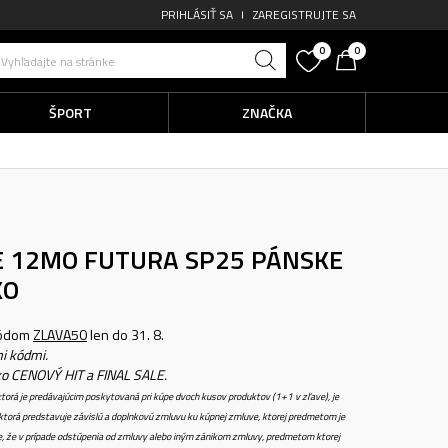
PRIHLÁSIŤ SA
ZAREGISTRUJTE SA
0
0
Vyhľadajte na stránke
ŠPORT
ZNAČKA
E 12MO FUTURA SP25
PÁNSKE
KO
kódom
ZLAVA50
len do 31. 8.
i kódmi.
ko CENOVÝ HIT a FINAL SALE.
torá je predávajúcim poskytovaná pri kúpe dvoch kusov produktov (1+1 v zľave), je
torá predstavuje závislú a doplnkovú zmluvu ku kúpnej zmluve, ktorej predmetom je
e, že v prípade odstúpenia od zmluvy alebo iným zánikom zmluvy, predmetom ktorej