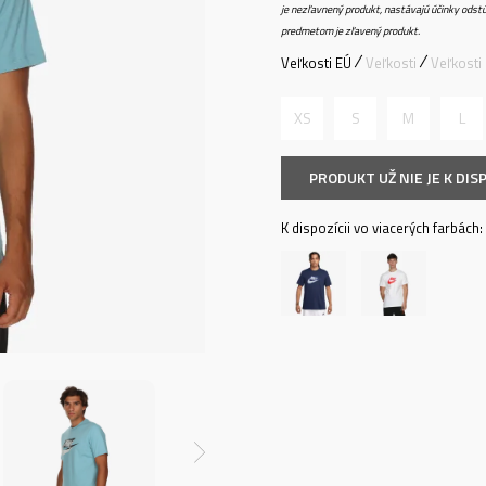
je nezľavnený produkt, nastávajú účinky odstú
predmetom je zľavený produkt.
Veľkosti EÚ
Veľkosti
Veľkosti
XS
S
M
L
PRODUKT UŽ NIE JE K DISP
K dispozícii vo viacerých farbách: