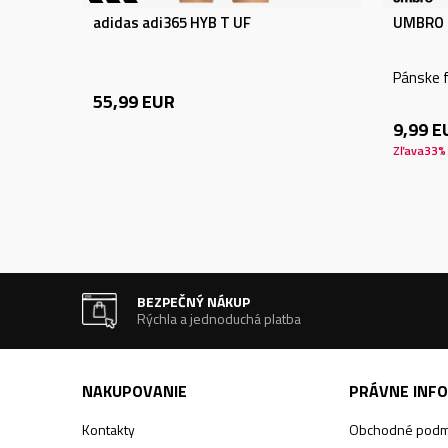
adidas adi365 HYB T UF
UMBRO 
Pánske f
55,99
EUR
9,99
E
Zľava
33
%
BEZPEČNÝ NÁKUP
Rýchla a jednoduchá platba
NAKUPOVANIE
PRÁVNE INF
Kontakty
Obchodné podm