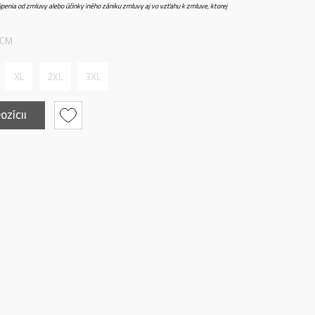
penia od zmluvy alebo účinky iného zániku zmluvy aj vo vzťahu k zmluve, ktorej
 CM
XL
2XL
3XL
OZÍCII