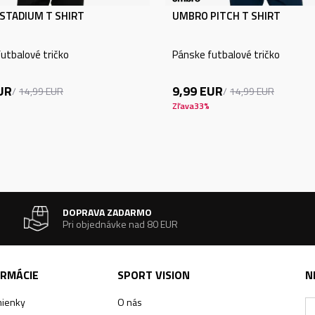
STADIUM T SHIRT
UMBRO PITCH T SHIRT
utbalové tričko
Pánske futbalové tričko
UR
9,99
EUR
14,99
EUR
14,99
EUR
Zľava
33
%
DOPRAVA ZADARMO
Pri objednávke nad 80 EUR
ORMÁCIE
SPORT VISION
N
ienky
O nás