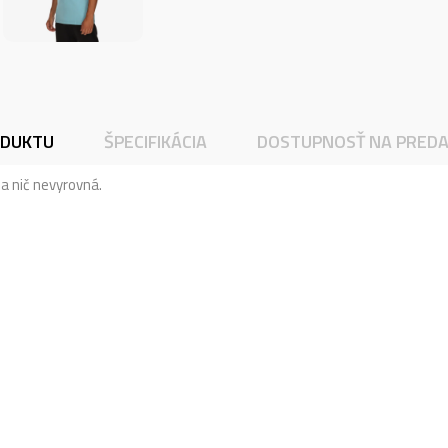
ODUKTU
ŠPECIFIKÁCIA
DOSTUPNOSŤ NA PREDA
 nič nevyrovná.