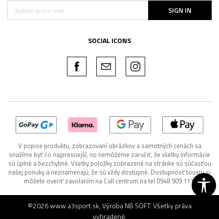
SIGN IN
SOCIAL ICONS
V popise produktu, zobrazovaní obrázkov a samotných cenách sa
snažíme byť čo najpresnejší, no nemôžeme zaručiť, že všetky informácie
sú úplné a bezchybné. Všetky položky zobrazené na stránke sú súčasťou
našej ponuky a neznamenajú, že sú vždy dostupné. Dostupnosť tovaru si
môžete overiť zavolaním na Call centrum na tel 0948 909 111.
©2026
www.a3sport.sk
, Výroba
NB SOFT
. Všetky práva
vyhradené.