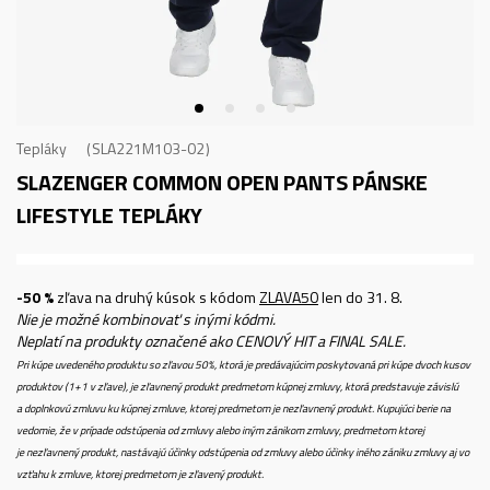
Tepláky
SLA221M103-02
SLAZENGER COMMON OPEN PANTS
PÁNSKE
LIFESTYLE TEPLÁKY
-50 %
zľava na druhý kúsok s kódom
ZLAVA50
len do 31. 8.
Nie je možné kombinovať s inými kódmi.
Neplatí na produkty označené ako CENOVÝ HIT a FINAL SALE.
Pri kúpe uvedeného produktu so zľavou 50%, ktorá je predávajúcim poskytovaná pri kúpe dvoch kusov
produktov (1+1 v zľave), je zľavnený produkt predmetom kúpnej zmluvy, ktorá predstavuje závislú
a doplnkovú zmluvu ku kúpnej zmluve, ktorej predmetom je nezľavnený produkt. Kupujúci berie na
vedomie, že v prípade odstúpenia od zmluvy alebo iným zánikom zmluvy, predmetom ktorej
je nezľavnený produkt, nastávajú účinky odstúpenia od zmluvy alebo účinky iného zániku zmluvy aj vo
vzťahu k zmluve, ktorej predmetom je zľavený produkt.