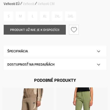
Veľkosti EÚ
Veľkosti
Veľkosti CM
S
M
L
XL
2XL
3XL
PRODUKT UŽ NIE JE K DISPOZÍCII
ŠPECIFIKÁCIA
DOSTUPNOSŤ NA PREDAJŇÁCH
PODOBNÉ PRODUKTY