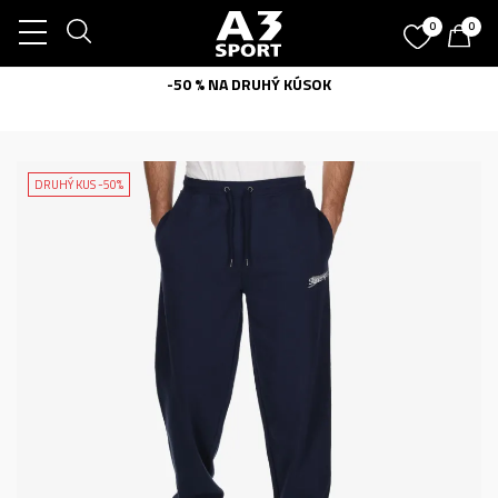
0
0
-50 % NA DRUHÝ KÚSOK
DRUHÝ KUS -50%