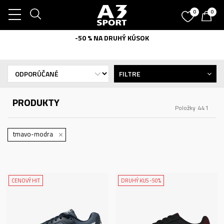
0
0
-50 % NA DRUHÝ KÚSOK
FILTRE
PRODUKTY
Položky
441
tmavo-modra
CENOVÝ HIT
DRUHÝ KUS -50%