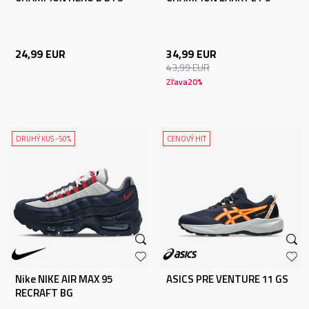
24,99
EUR
34,99
EUR
43,99
EUR
Zľava
20
%
DRUHÝ KUS -50%
CENOVÝ HIT
Nike NIKE AIR MAX 95
ASICS PRE VENTURE 11 GS
RECRAFT BG