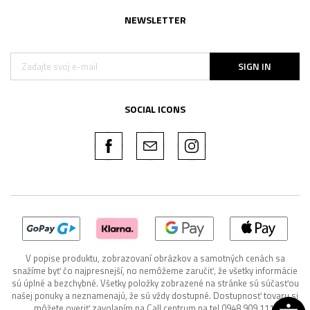
NEWSLETTER
SIGN IN
SOCIAL ICONS
V popise produktu, zobrazovaní obrázkov a samotných cenách sa
snažíme byť čo najpresnejší, no nemôžeme zaručiť, že všetky informácie
sú úplné a bezchybné. Všetky položky zobrazené na stránke sú súčasťou
našej ponuky a neznamenajú, že sú vždy dostupné. Dostupnosť tovaru si
môžete overiť zavolaním na Call centrum na tel 0948 909 111.