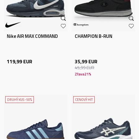
Nike AIR MAX COMMAND
CHAMPION B-RUN
119,99
EUR
35,99
EUR
45,99
EUR
Zľava
21
%
DRUHÝ KUS -50%
CENOVÝ HIT