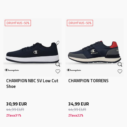
DRUHÝ KUS -50%
DRUHÝ KUS -50%
CHAMPION NBC SV Low Cut
CHAMPION TORRENS
Shoe
30,99
EUR
34,99
EUR
44,99
EUR
44,99
EUR
Zľava
31
%
Zľava
22
%