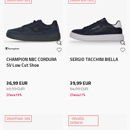
DRUHÝ KUS -50%
DRUHÝ KUS -50%
CHAMPION NBC CORDURA
SERGIO TACCHINI BIELLA
SV Low Cut Shoe
36,99
EUR
39,99
EUR
45,99
EUR
54,99
EUR
Zľava
19
%
Zľava
27
%
DRUHÝ KUS -50%
-10% KÓD:
EXTRA10