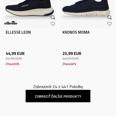
ELLESSE LEON
KRONOS MOMA
44,99
EUR
23,99
EUR
64,99
EUR
44,99
EUR
Zľava
30
%
Zľava
46
%
Zobrazené
24
z
441
Položky
ZOBRAZIŤ ĎALŠIE PRODUKTY