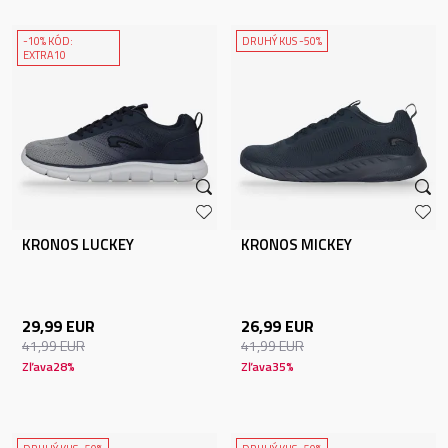
-10% KÓD:
DRUHÝ KUS -50%
EXTRA10
KRONOS LUCKEY
KRONOS MICKEY
29,99
EUR
26,99
EUR
41,99
EUR
41,99
EUR
Zľava
28
%
Zľava
35
%