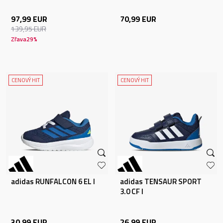
97,99
EUR
70,99
EUR
139,95
EUR
Zľava
29
%
CENOVÝ HIT
CENOVÝ HIT
adidas RUNFALCON 6 EL I
adidas TENSAUR SPORT
3.0 CF I
30,99
EUR
26,99
EUR