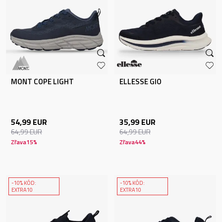
MONT COPE LIGHT
ELLESSE GIO
54,99
EUR
35,99
EUR
64,99
EUR
64,99
EUR
Zľava
15
%
Zľava
44
%
-10% KÓD:
-10% KÓD:
EXTRA10
EXTRA10