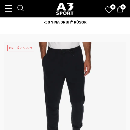
0
0
-50 % NA DRUHÝ KÚSOK
DRUHÝ KUS -50%