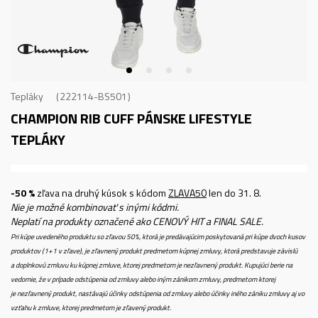
Tepláky
222114-BS501
CHAMPION RIB CUFF
PÁNSKE LIFESTYLE
TEPLÁKY
-50 %
zľava na druhý kúsok s kódom
ZLAVA50
len do 31. 8.
Nie je možné kombinovať s inými kódmi.
Neplatí na produkty označené ako CENOVÝ HIT a FINAL SALE.
Pri kúpe uvedeného produktu so zľavou 50%, ktorá je predávajúcim poskytovaná pri kúpe dvoch kusov
produktov (1+1 v zľave), je zľavnený produkt predmetom kúpnej zmluvy, ktorá predstavuje závislú
a doplnkovú zmluvu ku kúpnej zmluve, ktorej predmetom je nezľavnený produkt. Kupujúci berie na
vedomie, že v prípade odstúpenia od zmluvy alebo iným zánikom zmluvy, predmetom ktorej
je nezľavnený produkt, nastávajú účinky odstúpenia od zmluvy alebo účinky iného zániku zmluvy aj vo
vzťahu k zmluve, ktorej predmetom je zľavený produkt.