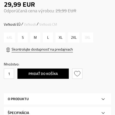
29,99
EUR
Odporúčaná cena výrobcu:
29,99
EUR
Veľkosti EÚ
Veľkosti
Veľkosti CM
4XL
S
M
L
XL
2XL
3XL
Skontrolujte dostupnosť na predajniach
Množstvo:
PRIDAŤ DO KOŠÍKA
O PRODUKTU
ŠPECIFIKÁCIA