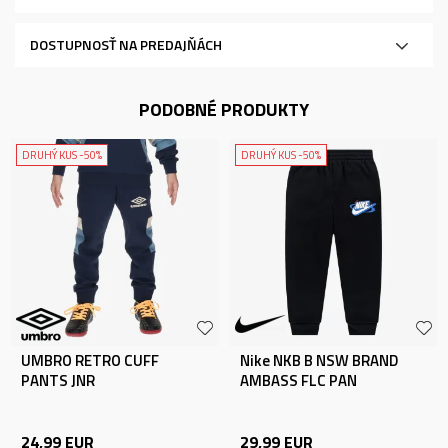
DOSTUPNOSŤ NA PREDAJŇÁCH
PODOBNÉ PRODUKTY
DRUHÝ KUS -50%
DRUHÝ KUS -50%
UMBRO RETRO CUFF
Nike NKB B NSW BRAND
PANTS JNR
AMBASS FLC PAN
24,99
EUR
29,99
EUR