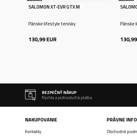
SALOMON XT-EVR GTX M
SALOMO
Pánske lifestyle tenisky
Pánske l
130,99
EUR
130,99
BEZPEČNÝ NÁKUP
Rýchla a jednoduchá platba
NAKUPOVANIE
PRÁVNE INF
Kontakty
Obchodné podm