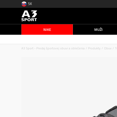
SK
NIKE
MUŽI
A3 Sport - Predaj športovej obuvi a oblečenia
Produkty
Obuv
T