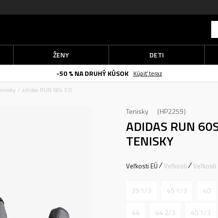
ŽENY
DETI
-50 % NA DRUHÝ KÚSOK
Kúpiť teraz
enisky
adidas RUN 60s 3.0
Tenisky
HP2259
ADIDAS RUN 60S
TENISKY
Veľkosti EÚ
Veľkosti
Veľkosti
39 1/3
49 1/3
40
44
44 2/3
45 1/3