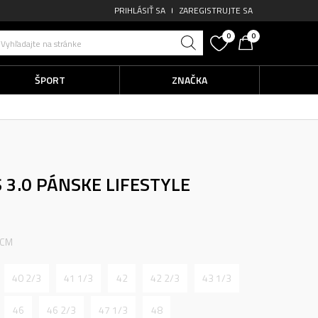
PRIHLÁSIŤ SA
ZAREGISTRUJTE SA
0
0
Vyhľadajte na stránke
ŠPORT
ZNAČKA
 3.0
PÁNSKE LIFESTYLE
 CM
40 2/3
41 1/3
42
42 2/3
43 1/3
46
46 2/3
47 1/3
48