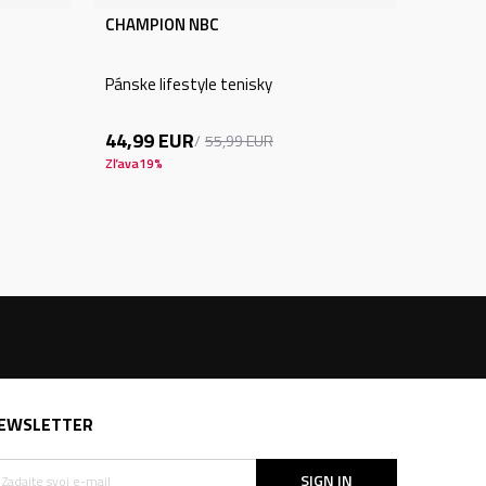
CHAMPION NBC
Pánske lifestyle tenisky
44,99
EUR
55,99
EUR
Zľava
19
%
EWSLETTER
SIGN IN