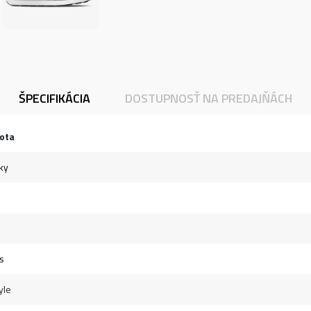
ŠPECIFIKÁCIA
DOSTUPNOSŤ NA PREDAJŇÁCH
ota
ky
s
yle