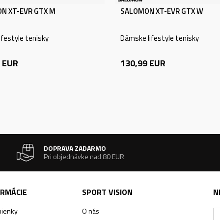
N XT-EVR GTX M
SALOMON XT-EVR GTX W
ifestyle tenisky
Dámske lifestyle tenisky
EUR
130,99
EUR
DOPRAVA ZADARMO
Pri objednávke nad 80 EUR
ORMÁCIE
SPORT VISION
N
ienky
O nás