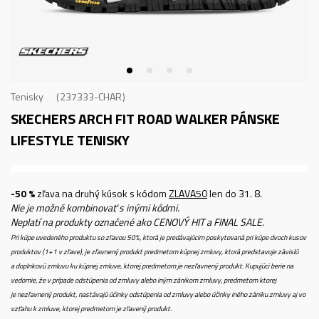
Tenisky
237333-CHAR
SKECHERS ARCH FIT ROAD WALKER
PÁNSKE
LIFESTYLE TENISKY
-50 %
zľava na druhý kúsok s kódom
ZLAVA50
len do 31. 8.
Nie je možné kombinovať s inými kódmi.
Neplatí na produkty označené ako CENOVÝ HIT a FINAL SALE.
Pri kúpe uvedeného produktu so zľavou 50%, ktorá je predávajúcim poskytovaná pri kúpe dvoch kusov
produktov (1+1 v zľave), je zľavnený produkt predmetom kúpnej zmluvy, ktorá predstavuje závislú
a doplnkovú zmluvu ku kúpnej zmluve, ktorej predmetom je nezľavnený produkt. Kupujúci berie na
vedomie, že v prípade odstúpenia od zmluvy alebo iným zánikom zmluvy, predmetom ktorej
je nezľavnený produkt, nastávajú účinky odstúpenia od zmluvy alebo účinky iného zániku zmluvy aj vo
vzťahu k zmluve, ktorej predmetom je zľavený produkt.