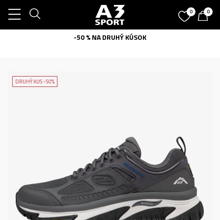
0
0
-50 % NA DRUHÝ KÚSOK
DRUHÝ KUS -50%