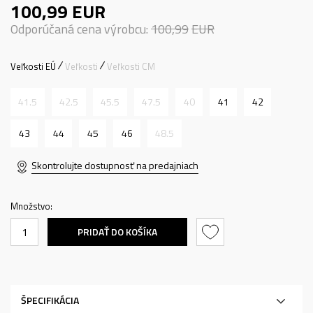
100,99
EUR
Odporúčaná cena výrobcu:
100,99
EUR
Veľkosti EÚ
Veľkosti
Veľkosti CM
41.5
42.5
45.5
47.5
40
41
42
43
44
45
46
48.5
Skontrolujte dostupnosť na predajniach
Množstvo:
PRIDAŤ DO KOŠÍKA
ŠPECIFIKÁCIA