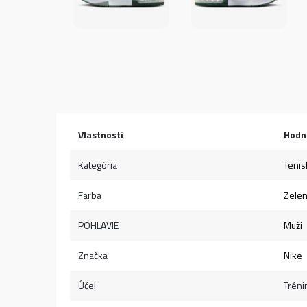
Vlastnosti
Hodn
Kategória
Tenis
Farba
Zele
POHLAVIE
Muži
Značka
Nike
Účel
Tréni