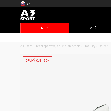
SK
NIKE
MUŽI
A3 Sport - Predaj športovej obuvi a oblečenia
Produkty
Obuv
T
DRUHÝ KUS -50%