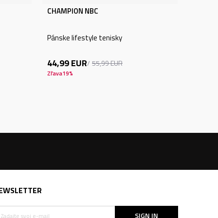
CHAMPION NBC
Pánske lifestyle tenisky
44,99
EUR
55,99
EUR
Zľava
19
%
EWSLETTER
SIGN IN