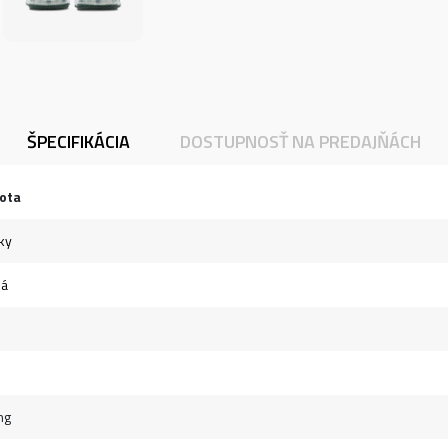
ŠPECIFIKÁCIA
DOSTUPNOSŤ NA PREDAJŇÁCH
ota
ky
ná
ng