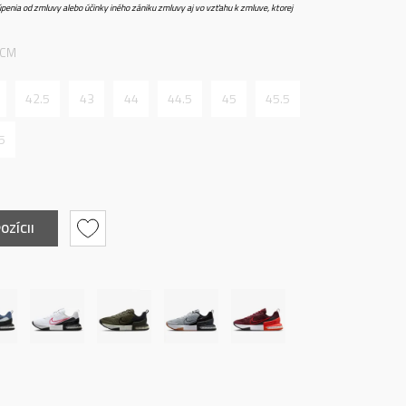
penia od zmluvy alebo účinky iného zániku zmluvy aj vo vzťahu k zmluve, ktorej
 CM
42.5
43
44
44.5
45
45.5
5
OZÍCII