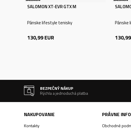
SALOMON XT-EVR GTX M
SALOMO
Pánske lifestyle tenisky
Pánske l
130,99
EUR
130,99
BEZPEČNÝ NÁKUP
Rýchla a jednoduchá platba
NAKUPOVANIE
PRÁVNE INF
Kontakty
Obchodné podm