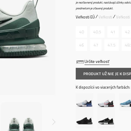
je nezľavnený produkt, nastávajú účinky odstú
predmetom je zľavený produkt.
Veľkosti EÚ
Veľkosti
Veľkosti
40
40.5
41
42
46
47
47.5
48.
Určite veľkosť
PRODUKT UŽ NIE JE K DISP
K dispozícii vo viacerých farbách: