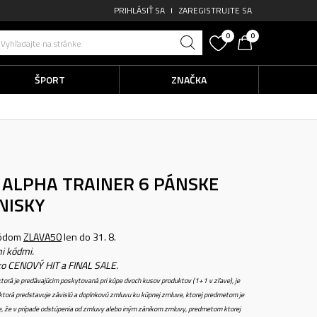
PRIHLÁSIŤ SA
ZAREGISTRUJTE SA
0
0
Vyhľadajte na stránke
ŠPORT
ZNAČKA
X ALPHA TRAINER 6
PÁNSKE
NISKY
kódom
ZLAVA50
len do 31. 8.
i kódmi.
ko CENOVÝ HIT a FINAL SALE.
torá je predávajúcim poskytovaná pri kúpe dvoch kusov produktov (1+1 v zľave), je
torá predstavuje závislú a doplnkovú zmluvu ku kúpnej zmluve, ktorej predmetom je
e, že v prípade odstúpenia od zmluvy alebo iným zánikom zmluvy, predmetom ktorej