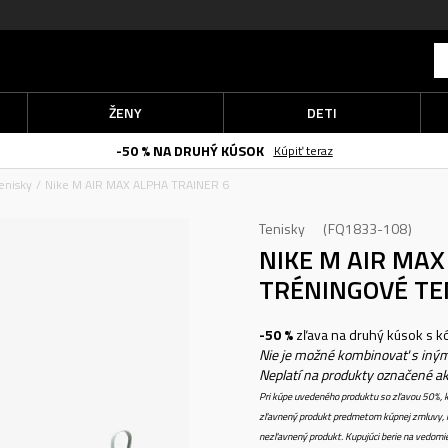
ŽENY
DETI
-50 % NA DRUHÝ KÚSOK
Kúpiť teraz
enisky
Nike M AIR MAX ALPHA TRAINER 6
Tenisky
FQ1833-108
NIKE M AIR MA
TRÉNINGOVÉ TE
-50 %
zľava na druhý kúsok s 
Nie je možné kombinovať s iným
Neplatí na produkty označené a
Pri kúpe uvedeného produktu so zľavou 50%, k
zľavnený produkt predmetom kúpnej zmluvy, k
nezľavnený produkt. Kupujúci berie na vedomi