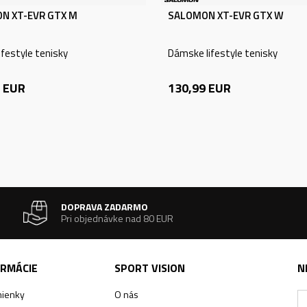
N XT-EVR GTX M
SALOMON XT-EVR GTX W
ifestyle tenisky
Dámske lifestyle tenisky
EUR
130,99
EUR
DOPRAVA ZADARMO
Pri objednávke nad 80 EUR
ORMÁCIE
SPORT VISION
N
ienky
O nás