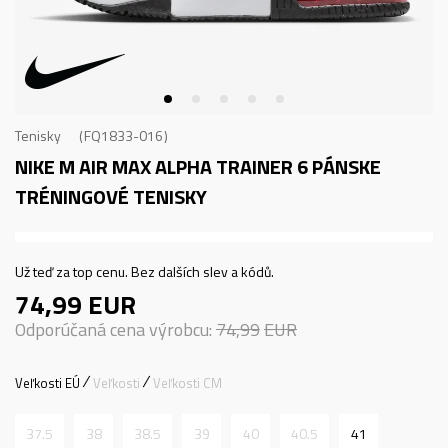
Tenisky
FQ1833-016
NIKE M AIR MAX ALPHA TRAINER 6
PÁNSKE
TRÉNINGOVÉ TENISKY
Už teď za top cenu. Bez dalších slev a kódů.
74,99
EUR
Odporúčaná cena výrobcu:
74,99
EUR
Veľkosti EÚ
Veľkosti
Veľkosti CM
37.5
38
38.5
39
40
40.5
41