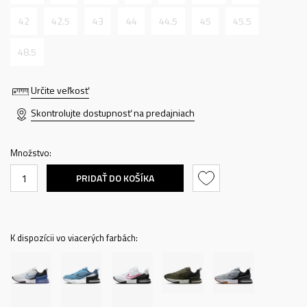
42
42.5
43
44
44.5
45
45.5
48.5
Určite veľkosť
Skontrolujte dostupnosť na predajniach
Množstvo:
PRIDAŤ DO KOŠÍKA
K dispozícii vo viacerých farbách: