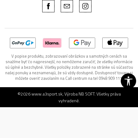
V popise produktu, zobrazovaní obrázkov a samotných cenách sa
snažíme byť čo najpresnejší, no nemôžeme zaručiť, že všetky informácie
sú úplné a bezchybné. Všetky položky zobrazené na stránke sú súčasťou
našej ponuky a neznamenajú, že sú vždy dostupné. Dostupnosť tovaru si
môžete overiť zavolaním na Call centrum na tel 0948 909 111.
©2026
www.a3sport.sk
, Výroba
NB SOFT
. Všetky práva
vyhradené.