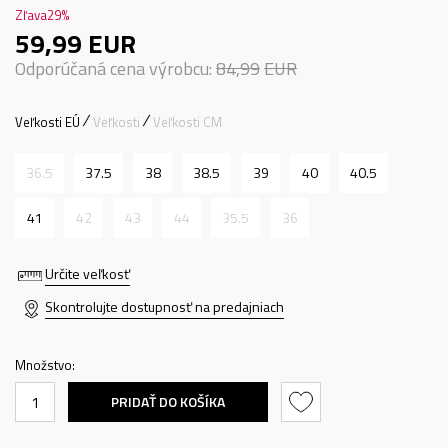
Zľava
29
%
59,99
EUR
Odporúčaná cena výrobcu:
84,99
EUR
Veľkosti EÚ
Veľkosti
Veľkosti CM
36.5
37.5
38
38.5
39
40
40.5
41
42
43
44
35.5
36
Určite veľkosť
Skontrolujte dostupnosť na predajniach
Množstvo:
PRIDAŤ DO KOŠÍKA