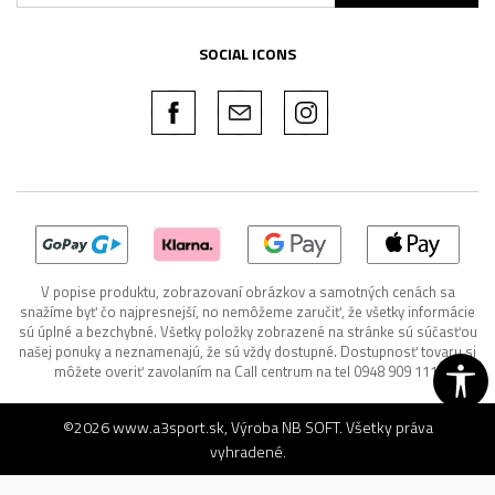
SOCIAL ICONS
V popise produktu, zobrazovaní obrázkov a samotných cenách sa
snažíme byť čo najpresnejší, no nemôžeme zaručiť, že všetky informácie
sú úplné a bezchybné. Všetky položky zobrazené na stránke sú súčasťou
našej ponuky a neznamenajú, že sú vždy dostupné. Dostupnosť tovaru si
môžete overiť zavolaním na Call centrum na tel 0948 909 111.
©2026
www.a3sport.sk
, Výroba
NB SOFT
. Všetky práva
vyhradené.