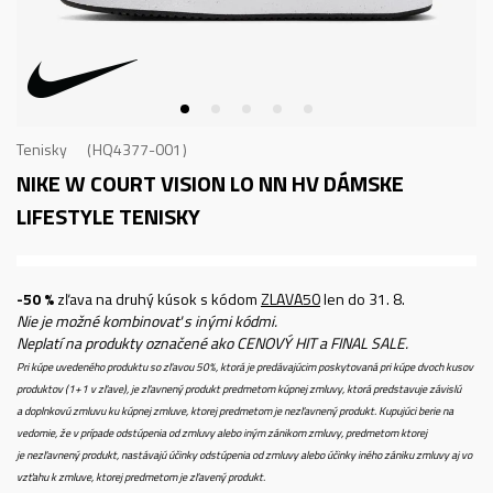
Tenisky
HQ4377-001
NIKE W COURT VISION LO NN HV
DÁMSKE
LIFESTYLE TENISKY
-50 %
zľava na druhý kúsok s kódom
ZLAVA50
len do 31. 8.
Nie je možné kombinovať s inými kódmi.
Neplatí na produkty označené ako CENOVÝ HIT a FINAL SALE.
Pri kúpe uvedeného produktu so zľavou 50%, ktorá je predávajúcim poskytovaná pri kúpe dvoch kusov
produktov (1+1 v zľave), je zľavnený produkt predmetom kúpnej zmluvy, ktorá predstavuje závislú
a doplnkovú zmluvu ku kúpnej zmluve, ktorej predmetom je nezľavnený produkt. Kupujúci berie na
vedomie, že v prípade odstúpenia od zmluvy alebo iným zánikom zmluvy, predmetom ktorej
je nezľavnený produkt, nastávajú účinky odstúpenia od zmluvy alebo účinky iného zániku zmluvy aj vo
vzťahu k zmluve, ktorej predmetom je zľavený produkt.