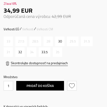
Zľava
18
%
34,99
EUR
Odporúčaná cena výrobcu:
42,99
EUR
Veľkosti EÚ
Veľkosti
Veľkosti CM
33
27.5
28.5
28
30
29.5
31.5
31
32
34
33.5
35
Skontrolujte dostupnosť na predajniach
Množstvo:
PRIDAŤ DO KOŠÍKA
K dispozícii vo viacerých farbách: