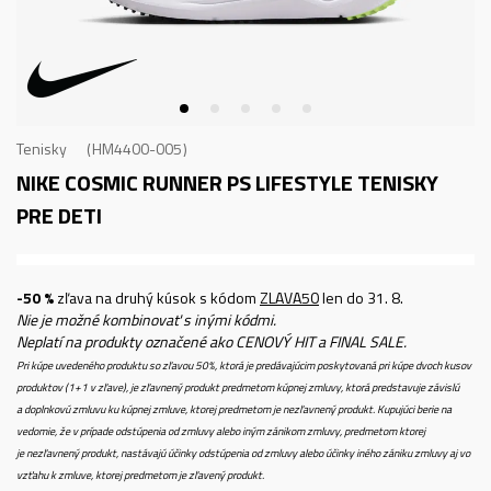
Tenisky
HM4400-005
NIKE COSMIC RUNNER PS
LIFESTYLE TENISKY
PRE DETI
-50 %
zľava na druhý kúsok s kódom
ZLAVA50
len do 31. 8.
Nie je možné kombinovať s inými kódmi.
Neplatí na produkty označené ako CENOVÝ HIT a FINAL SALE.
Pri kúpe uvedeného produktu so zľavou 50%, ktorá je predávajúcim poskytovaná pri kúpe dvoch kusov
produktov (1+1 v zľave), je zľavnený produkt predmetom kúpnej zmluvy, ktorá predstavuje závislú
a doplnkovú zmluvu ku kúpnej zmluve, ktorej predmetom je nezľavnený produkt. Kupujúci berie na
vedomie, že v prípade odstúpenia od zmluvy alebo iným zánikom zmluvy, predmetom ktorej
je nezľavnený produkt, nastávajú účinky odstúpenia od zmluvy alebo účinky iného zániku zmluvy aj vo
vzťahu k zmluve, ktorej predmetom je zľavený produkt.