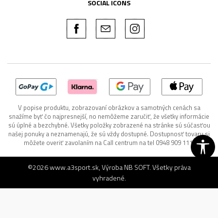
SOCIAL ICONS
V popise produktu, zobrazovaní obrázkov a samotných cenách sa
snažíme byť čo najpresnejší, no nemôžeme zaručiť, že všetky informácie
sú úplné a bezchybné. Všetky položky zobrazené na stránke sú súčasťou
našej ponuky a neznamenajú, že sú vždy dostupné. Dostupnosť tovaru si
môžete overiť zavolaním na Call centrum na tel 0948 909 111.
©2026
www.a3sport.sk
, Výroba
NB SOFT
. Všetky práva
vyhradené.