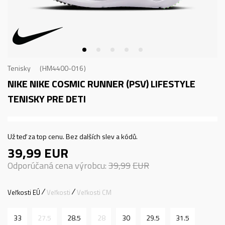
Tenisky
HM4400-016
NIKE NIKE COSMIC RUNNER (PSV)
LIFESTYLE
TENISKY PRE DETI
Už teď za top cenu. Bez dalších slev a kódů.
39,99
EUR
Odporúčaná cena výrobcu:
39,99
EUR
Veľkosti EÚ
Veľkosti
Veľkosti CM
33
27.5
28.5
28
30
29.5
31.5