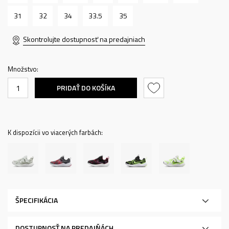
31
32
34
33.5
35
Skontrolujte dostupnosť na predajniach
Množstvo:
PRIDAŤ DO KOŠÍKA
K dispozícii vo viacerých farbách:
ŠPECIFIKÁCIA
DOSTUPNOSŤ NA PREDAJŇÁCH